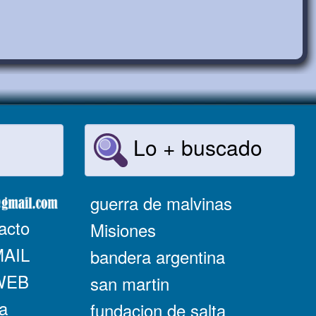
Lo + buscado
guerra de malvinas
acto
Misiones
MAIL
bandera argentina
 WEB
san martin
a
fundacion de salta