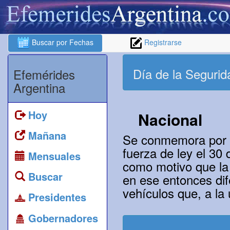
Buscar por Fechas
Registrarse
Día de la Segurid
Efemérides
Argentina
Hoy
Nacional
Mañana
Se conmemora por en
fuerza de ley el 30
Mensuales
como motivo que la
Buscar
en ese entonces di
vehículos que, a la
Presidentes
Gobernadores