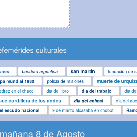
femérides culturales
san martin
ones
bandera argentina
fundacion de s
muerte de urquiz
pa mundial 1930
policia de misiones
edrez en el chaco
dia del libro
dia del trabajo
dia de
uce cordillera de los andes
dia del animal
dia del ab
del escudo nacional
9 de marzo alcazaba en chubut
Ramó
 mañana 8 de Agosto