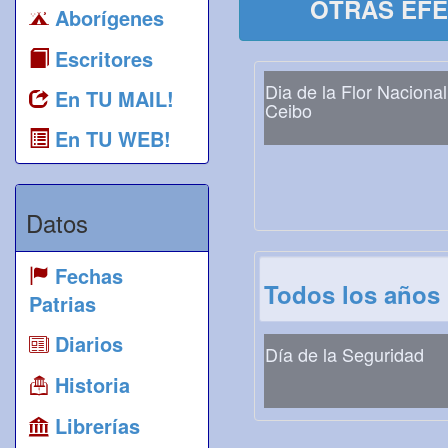
OTRAS EFE
Aborígenes
Escritores
Dia de la Flor Nacional
En TU MAIL!
Ceibo
En TU WEB!
Datos
Fechas
Todos los años
Patrias
Diarios
Día de la Seguridad
Historia
Librerías