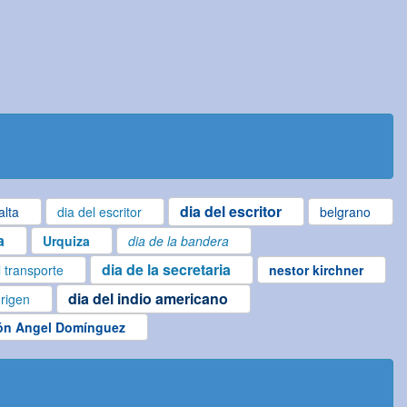
dia del escritor
alta
dia del escritor
belgrano
a
Urquiza
dia de la bandera
dia de la secretaria
l transporte
nestor kirchner
dia del indio americano
origen
n Angel Domínguez