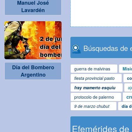
Manuel José
Lavardén
Búsquedas de e
Día del Bombero
guerra de malvinas
Misi
Argentino
fiesta provincial pasto
co
fray mamerto esquiu
aj
cr
protocolo de palermo
9 de marzo chubut
día 
Efemérides de