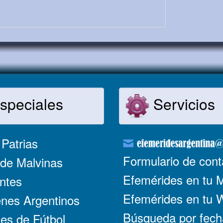
speciales
Servicios
Patrias
Formulario de cont
de Malvinas
Efemérides en tu 
ntes
Efemérides en tu
nes Argentinos
Búsqueda por fech
es de Fútbol