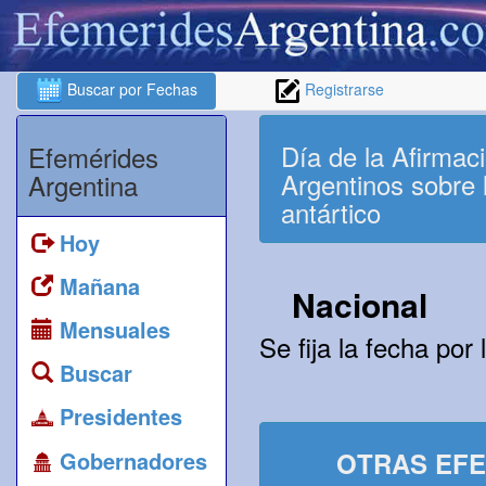
Buscar por Fechas
Registrarse
Día de la Afirmac
Efemérides
Argentinos sobre l
Argentina
antártico
Hoy
Mañana
Nacional
Mensuales
Se fija la fecha po
Buscar
Presidentes
Gobernadores
OTRAS EFE