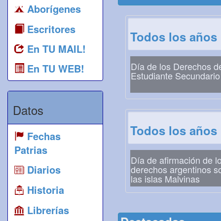
Aborígenes
Escritores
Todos los años
En TU MAIL!
Día de los Derechos d
En TU WEB!
Estudiante Secundario
Datos
Todos los años
Fechas
Patrias
Día de afirmación de l
Diarios
derechos argentinos s
las islas Malvinas
Historia
Librerías