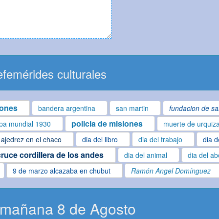
femérides culturales
iones
bandera argentina
san martin
fundacion de sa
policia de misiones
pa mundial 1930
muerte de urquiz
ajedrez en el chaco
dia del libro
dia del trabajo
dia d
cruce cordillera de los andes
dia del animal
dia del ab
9 de marzo alcazaba en chubut
Ramón Angel Domínguez
 mañana 8 de Agosto