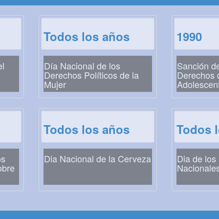
Todos los años
1990
el
Día Nacional de los
Sanción de
Derechos Políticos de la
Derechos d
Mujer
Adolescen
Todos los años
Todos 
os
Dia Nacional de la Cerveza
Dia de los
obre
Nacionale