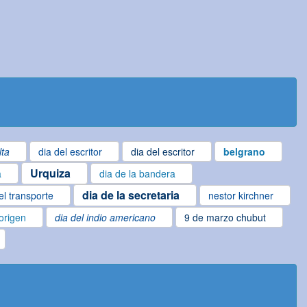
lta
dia del escritor
dia del escritor
belgrano
Urquiza
a
dia de la bandera
dia de la secretaria
el transporte
nestor kirchner
origen
dia del indio americano
9 de marzo chubut