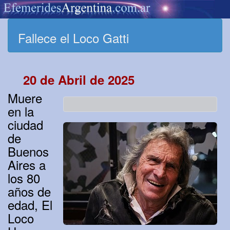
Fallece el Loco Gatti
20 de Abril de 2025
Muere
en la
ciudad
de
Buenos
Aires a
los 80
años de
edad, El
Loco