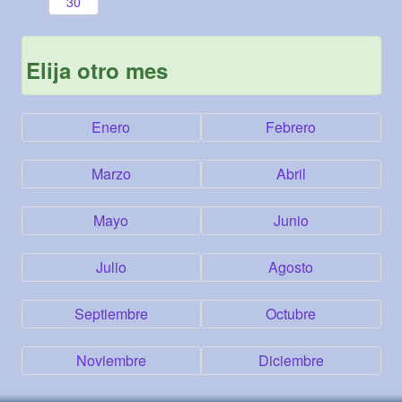
30
Elija otro mes
Enero
Febrero
Marzo
Abril
Mayo
Junio
Julio
Agosto
Septiembre
Octubre
Noviembre
Diciembre