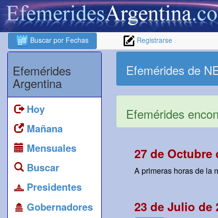
Buscar por Fechas
Registrarse
Efemérides de 
Efemérides
Argentina
Hoy
Efemérides encont
Mañana
Mensuales
27 de Octubre 
Buscar
A primeras horas de la 
Presidentes
23 de Julio de
Gobernadores