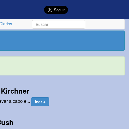
Diarios
 Kirchner
var a cabo e...
leer +
Bush