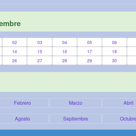
iembre
02
03
04
05
06
14
15
16
17
18
26
27
28
29
30
Febrero
Marzo
Abril
Agosto
Septiembre
Octubr