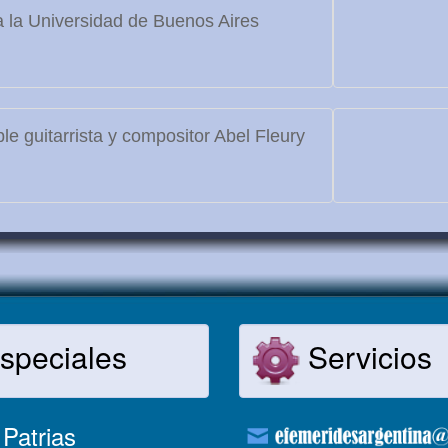
 la Universidad de Buenos Aires
le guitarrista y compositor Abel Fleury
speciales
Servicios
Patrias