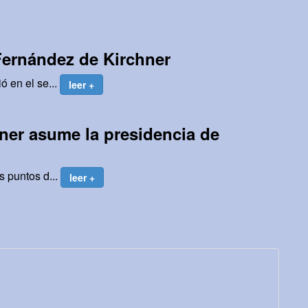
Fernández de Kirchner
ó en el se...
leer +
ner asume la presidencia de
s puntos d...
leer +