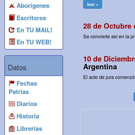
Aborígenes
leer +
Escritores
28 de Octubre 
En TU MAIL!
Se convierte así en la p
En TU WEB!
10 de Diciembr
Argentina
Datos
El acto de jura comenzó 
Fechas
Patrias
Diarios
Historia
Librerías