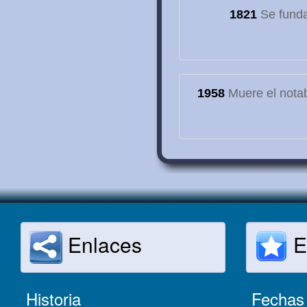
1821
Se funda
1958
Muere el notab
Enlaces
E
Historia
Fechas 