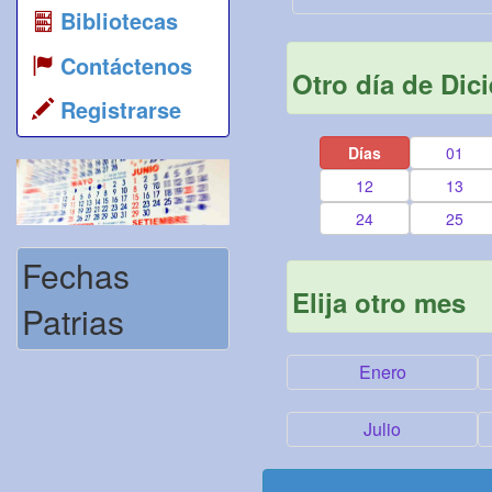
Bibliotecas
Contáctenos
Otro día de Dic
Registrarse
Días
01
12
13
24
25
Fechas
Elija otro mes
Patrias
Enero
Julio