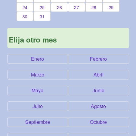
24
25
26
27
28
29
30
31
Elija otro mes
Enero
Febrero
Marzo
Abril
Mayo
Junio
Julio
Agosto
Septiembre
Octubre