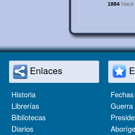
1884
Nace e
Enlaces
E
Historia
Fechas 
Librerías
Guerra 
Bibliotecas
Preside
Diarios
Aboríge