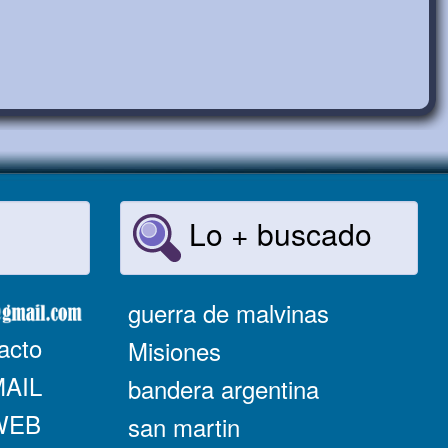
Lo + buscado
guerra de malvinas
acto
Misiones
MAIL
bandera argentina
 WEB
san martin