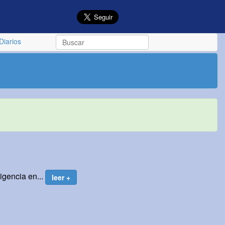
Diarios
igencia en...
leer +