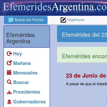
Buscar por Fechas
Registrarse
Efemérides del 23
Efemérides
Argentina
Hoy
Efemérides encont
Mañana
Mensuales
23 de Junio de
Buscar
A pesar de que el trata
Presidentes
Gobernadores