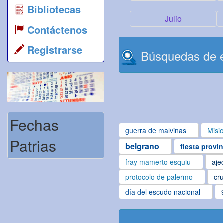
Bibliotecas
Julio
Contáctenos
Registrarse
Búsquedas de e
Fechas
guerra de malvinas
Misi
Patrias
belgrano
fiesta provi
fray mamerto esquiu
aje
protocolo de palermo
cru
día del escudo nacional