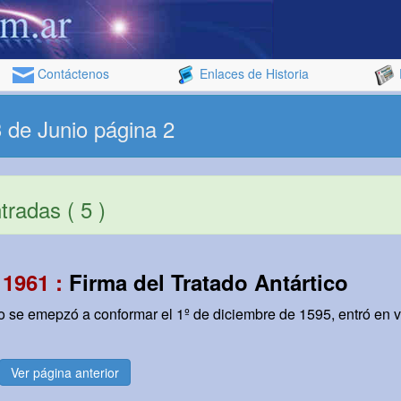
Contáctenos
Enlaces de Historia
 de Junio página 2
radas ( 5 )
 1961 :
Firma del Tratado Antártico
do se emepzó a conformar el 1º de diciembre de 1595, entró en v
Ver página anterior