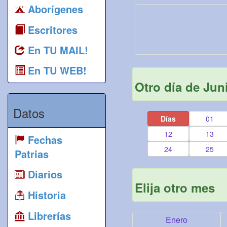
Aborígenes
Escritores
En TU MAIL!
En TU WEB!
Otro día de Jun
Datos
Días
01
12
13
Fechas
24
25
Patrias
Diarios
Elija otro mes
Historia
Librerías
Enero