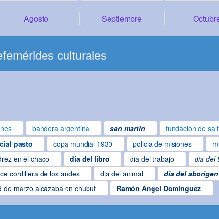
Agosto
Septiembre
Octubr
femérides culturales
ones
bandera argentina
san martin
fundacion de sal
ncial pasto
copa mundial 1930
policia de misiones
mu
drez en el chaco
dia del libro
dia del trabajo
dia del 
ce cordillera de los andes
dia del animal
dia del aborigen
9 de marzo alcazaba en chubut
Ramón Angel Domínguez