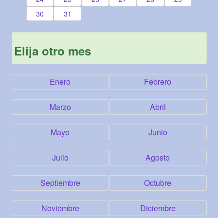
30
31
Elija otro mes
Enero
Febrero
Marzo
Abril
Mayo
Junio
Julio
Agosto
Septiembre
Octubre
Noviembre
Diciembre