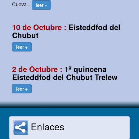
Cueva...
leer +
10 de Octubre :
Eisteddfod del
Chubut
leer +
2 de Octubre :
1º quincena
Eisteddfod del Chubut Trelew
leer +
Enlaces