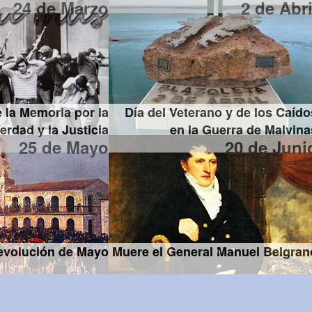
24 de Marzo
2 de Abri
 la Memoria por la
Día del Veterano y de los Caído
erdad y la Justicia
en la Guerra de Malvina
25 de Mayo
20 de Juni
evolución de Mayo
Muere el General Manuel Belgran