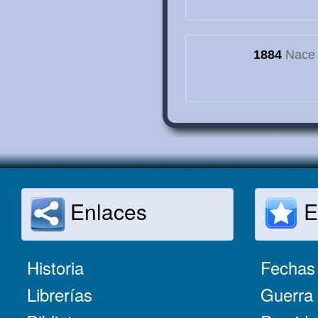
1884
Nace e
Enlaces
E
Historia
Fechas 
Librerías
Guerra 