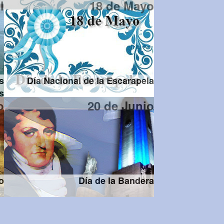
l
18 de Mayo
s
Día Nacional de la Escarapela
s
o
20 de Junio
o
Día de la Bandera