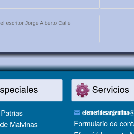
l escritor Jorge Alberto Calle
speciales
Servicios
Patrias
Formulario de cont
de Malvinas