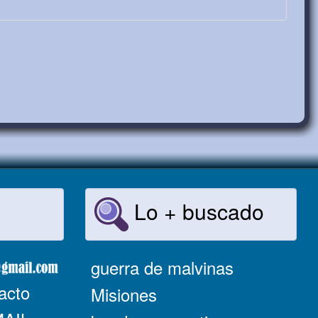
Lo + buscado
guerra de malvinas
acto
Misiones