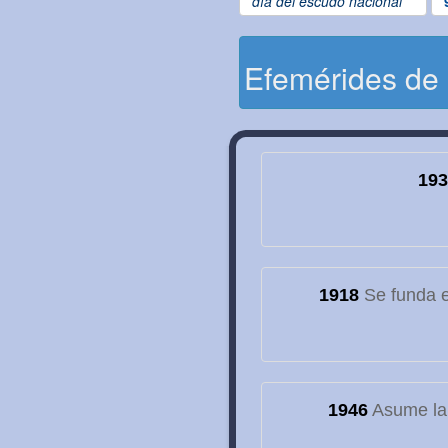
día del escudo nacional
Efemérides de
193
1918
Se funda el
1946
Asume la