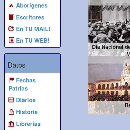
Aborígenes
Escritores
En TU MAIL!
En TU WEB!
Día Nacional de
V
Datos
Fechas
Patrias
Diarios
R
Historia
Librerías