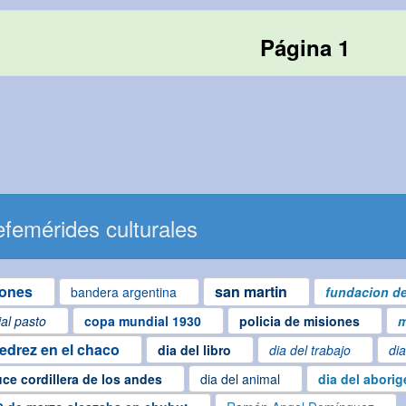
Página 1
femérides culturales
iones
san martin
bandera argentina
fundacion de
ial pasto
copa mundial 1930
policia de misiones
m
jedrez en el chaco
dia del libro
dia del trabajo
dia
uce cordillera de los andes
dia del animal
dia del abori