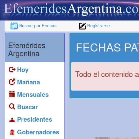
Buscar por Fechas
Registrarse
FECHAS PA
Efemérides
Argentina
Hoy
Todo el contenido a
Mañana
Mensuales
Buscar
Presidentes
Gobernadores