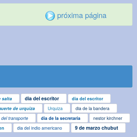
próxima página
dia del escritor
 salta
dia del escritor
uerte de urquiza
Urquiza
dia de la bandera
 del transporte
dia de la secretaria
nestor kirchner
9 de marzo chubut
gen
dia del indio americano