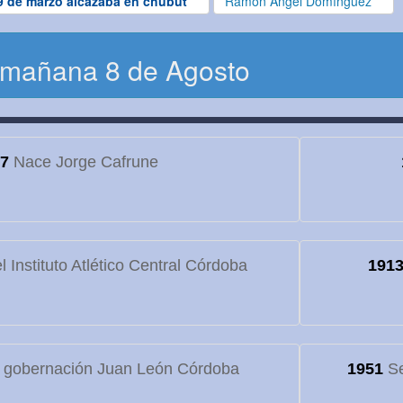
9 de marzo alcazaba en chubut
Ramón Angel Domínguez
 mañana 8 de Agosto
7
Nace Jorge Cafrune
 Instituto Atlético Central Córdoba
191
 gobernación Juan León Córdoba
1951
Se