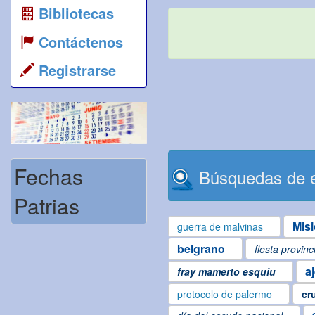
Bibliotecas
Contáctenos
Registrarse
Fechas
Búsquedas de e
Patrias
Mis
guerra de malvinas
belgrano
fiesta provinc
a
fray mamerto esquiu
protocolo de palermo
cr