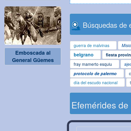
Búsquedas de e
guerra de malvinas
Misi
Emboscada al
belgrano
fiesta provi
General Güemes
fray mamerto esquiu
aje
protocolo de palermo
c
día del escudo nacional
Efemérides de