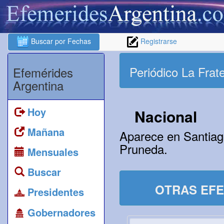
Buscar por Fechas
Registrarse
Periódico La Frat
Efemérides
Argentina
Hoy
Nacional
Mañana
Aparece en Santiago
Pruneda.
Mensuales
Buscar
OTRAS EFE
Presidentes
Gobernadores