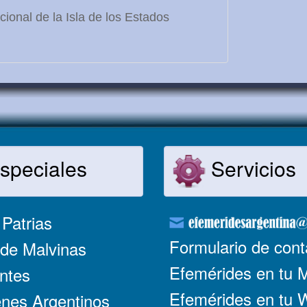
ional de la Isla de los Estados
speciales
Servicios
Patrias
Formulario de cont
de Malvinas
Efemérides en tu 
ntes
Efemérides en tu
nes Argentinos