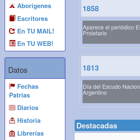
Aborígenes
1858
Escritores
Aparece el periódico E
En TU MAIL!
Proletario
En TU WEB!
1813
Datos
Fechas
Día del Escudo Nacion
Argentino
Patrias
Diarios
Historia
Destacadas
Librerías