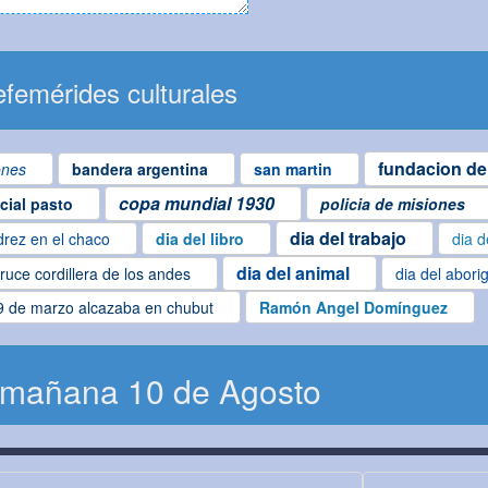
femérides culturales
fundacion de
ones
bandera argentina
san martin
copa mundial 1930
ncial pasto
policia de misiones
dia del trabajo
drez en el chaco
dia del libro
dia d
dia del animal
ruce cordillera de los andes
dia del abori
9 de marzo alcazaba en chubut
Ramón Angel Domínguez
 mañana 10 de Agosto