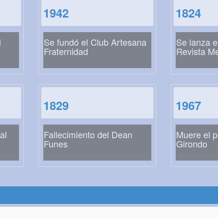
1942
1824
l
Se fundó el Club Artesana
Se lanza e
Fraternidad
Revista M
1829
1967
al
Fallecimiento del Dean
Muere el p
Funes
Girondo