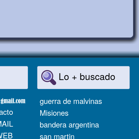
Lo + buscado
guerra de malvinas
acto
Misiones
MAIL
bandera argentina
 WEB
san martin