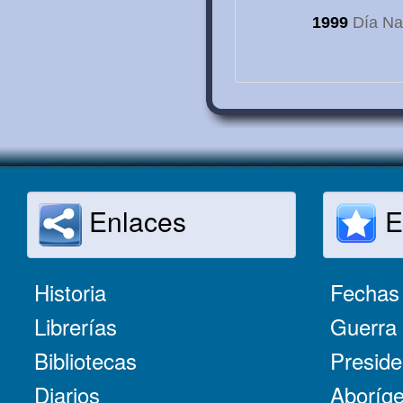
1999
Día Nac
Enlaces
E
Historia
Fechas 
Librerías
Guerra 
Bibliotecas
Preside
Diarios
Aboríge