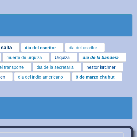
 salta
dia del escritor
dia del escritor
muerte de urquiza
Urquiza
dia de la bandera
el transporte
dia de la secretaria
nestor kirchner
gen
dia del indio americano
9 de marzo chubut