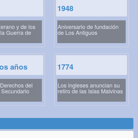
1948
terano y de los
Aniversario de fundación
la Guerra de
de Los Antiguos
los años
1774
 Derechos del
Los ingleses anuncian su
e Secundario
retiro de las Islas Malvinas