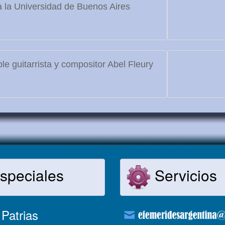
 la Universidad de Buenos Aires
le guitarrista y compositor Abel Fleury
speciales
Servicios
Patrias