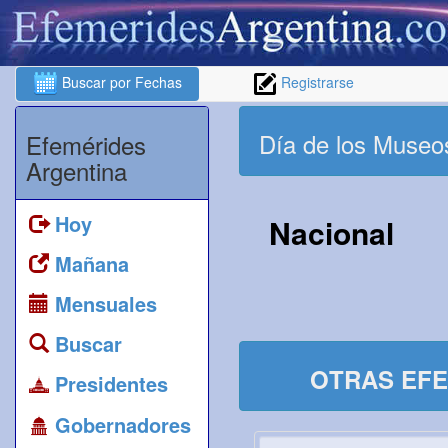
Buscar por Fechas
Registrarse
Día de los Museo
Efemérides
Argentina
Hoy
Nacional
Mañana
Mensuales
Buscar
OTRAS EFE
Presidentes
Gobernadores