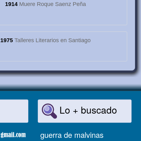
1914
Muere Roque Saenz Peña
1975
Talleres Literarios en Santiago
Lo + buscado
guerra de malvinas