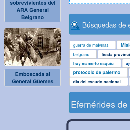
sobrevivientes del
ARA General
Belgrano
Búsquedas de e
Mis
guerra de malvinas
belgrano
fiesta provinc
fray mamerto esquiu
aj
protocolo de palermo
Emboscada al
General Güemes
día del escudo nacional
Efemérides de