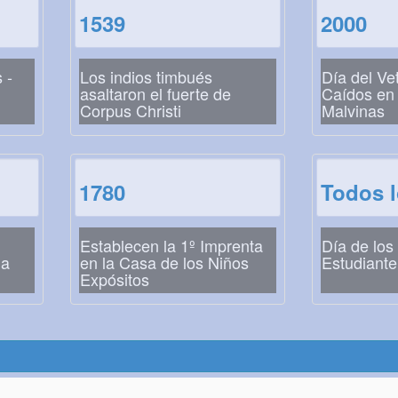
1539
2000
 -
Los indios timbués
Día del Ve
asaltaron el fuerte de
Caídos en 
Corpus Christi
Malvinas
1780
Todos 
Establecen la 1º Imprenta
Día de los
la
en la Casa de los Niños
Estudiant
Expósitos