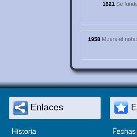
1821
Se funda
1958
Muere el notab
Enlaces
E
Historia
Fechas 