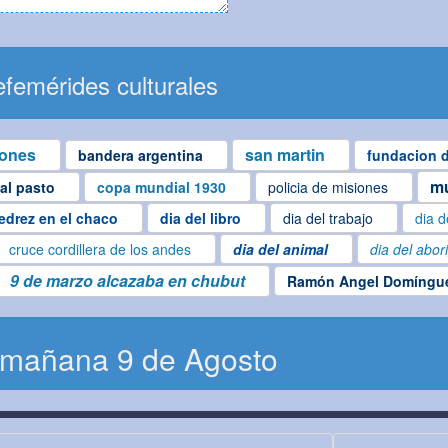
femérides culturales
iones
san martin
bandera argentina
fundacion d
mu
ial pasto
copa mundial 1930
policia de misiones
edrez en el chaco
dia del libro
dia del trabajo
dia d
cruce cordillera de los andes
dia del animal
dia del abor
9 de marzo alcazaba en chubut
Ramón Angel Domíngu
 mañana 9 de Agosto