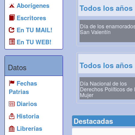
Aborígenes
Todos los años
Escritores
Día de los enamorados
En TU MAIL!
San Valentín
En TU WEB!
Todos los años
Datos
Fechas
Día Nacional de los
Derechos Políticos de 
Patrias
Mujer
Diarios
Historia
Destacadas
Librerías