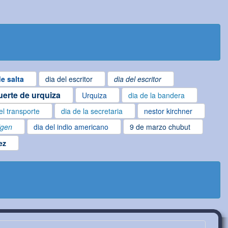
e salta
dia del escritor
dia del escritor
erte de urquiza
Urquiza
dia de la bandera
el transporte
dia de la secretaria
nestor kirchner
igen
dia del indio americano
9 de marzo chubut
ez