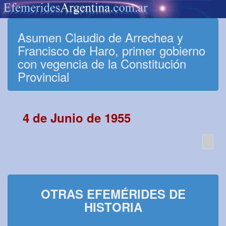
Asumen Claudio de Arrechea y
Francisco de Haro, primer gobierno
con vegencia de la Constitución
Provincial
4 de Junio de 1955
OTRAS EFEMÉRIDES DE
HISTORIA