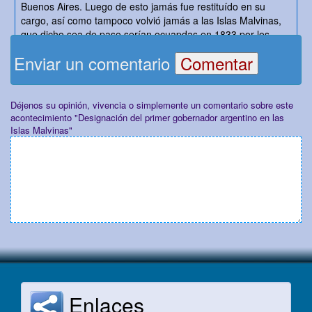
Buenos Aires. Luego de esto jamás fue restituído en su
cargo, así como tampoco volvió jamás a las Islas Malvinas,
que dicho sea de paso serían ocuapdas en 1833 por los
Británicos.
Enviar un comentario
Comentado por
Anónimo
22/02/2014 a las 17:40
Déjenos su opinión, vivencia o simplemente un comentario sobre este
Qué pasó con Luis Vernet, luego de ser arrestado por USA?
acontecimiento "Designación del primer gobernador argentino en las
Gracias. Francisco.
Islas Malvinas"
Enlaces