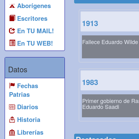
Aborígenes
Escritores
1913
En TU MAIL!
Fallece Eduardo Wilde
En TU WEB!
Datos
1983
Fechas
Patrias
Primer gobierno de R
Diarios
Eduardo Saadi
Historia
Librerías