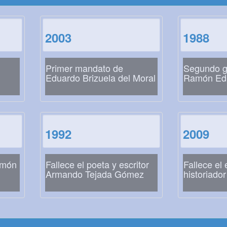
2003
1988
Primer mandato de
Segundo g
Eduardo Brizuela del Moral
Ramón Ed
1992
2009
amón
Fallece el poeta y escritor
Fallece el 
Armando Tejada Gómez
historiador