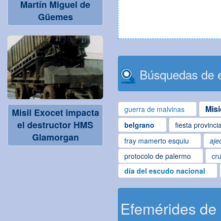
Martín Miguel de
Güemes
Búsquedas de e
Mis
guerra de malvinas
Misil Exocet impacta
el destructor HMS
belgrano
fiesta provinci
Glamorgan
fray mamerto esquiu
aje
protocolo de palermo
cru
día del escudo nacional
Efemérides de