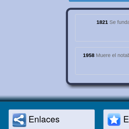
1821
Se funda
1958
Muere el notab
Enlaces
E