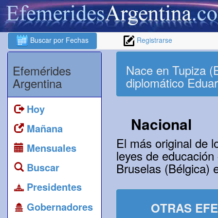
Buscar por Fechas
Registrarse
Nace en Tupiza (Bo
Efemérides
diplomático Edua
Argentina
Hoy
Nacional
Mañana
El más original de l
Mensuales
leyes de educación c
Bruselas (Bélgica) 
Buscar
Presidentes
Gobernadores
OTRAS EFE