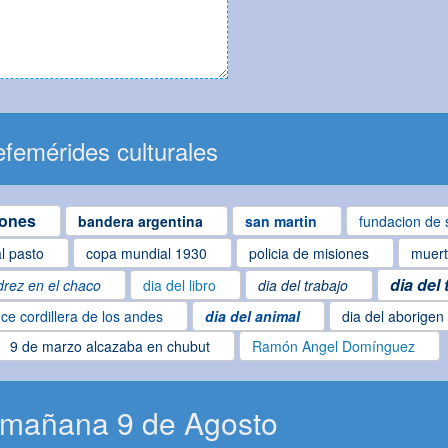
femérides culturales
iones
bandera argentina
san martin
fundacion de 
al pasto
copa mundial 1930
policia de misiones
muert
dia del
drez en el chaco
dia del libro
dia del trabajo
ce cordillera de los andes
dia del animal
dia del aborigen
9 de marzo alcazaba en chubut
Ramón Angel Domínguez
 mañana 9 de Agosto