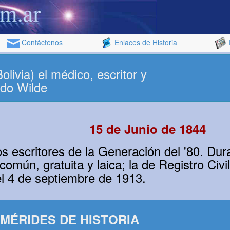
Contáctenos
Enlaces de Historia
livia) el médico, escritor y
rdo Wilde
15 de Junio de 1844
os escritores de la Generación del '80. Dur
omún, gratuita y laica; la de Registro Civil
el 4 de septiembre de 1913.
MÉRIDES DE HISTORIA