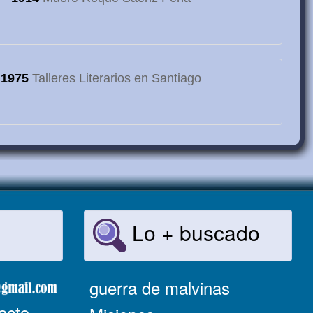
1975
Talleres Literarios en Santiago
Lo + buscado
guerra de malvinas
acto