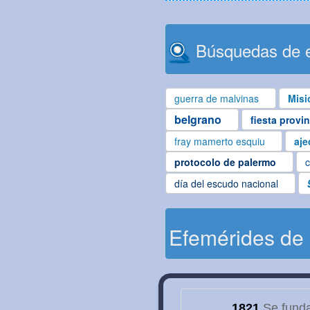
Búsquedas de e
guerra de malvinas
Misi
belgrano
fiesta provi
fray mamerto esquiu
aje
protocolo de palermo
c
día del escudo nacional
Efemérides de
1821
Se funda