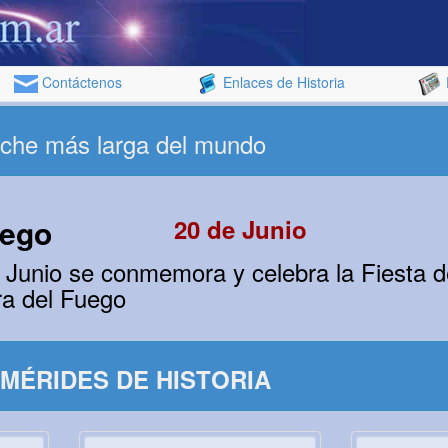
Contáctenos
Enlaces de Historia
oche más larga del mundo
uego
20 de Junio
e Junio se conmemora y celebra la Fiesta 
rra del Fuego
MÉRIDES DE HISTORIA