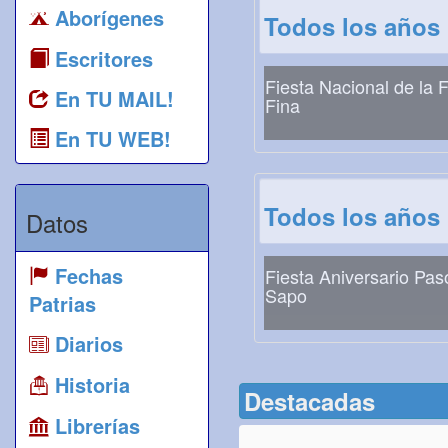
Aborígenes
Todos los años
Escritores
Fiesta Nacional de la F
En TU MAIL!
Fina
En TU WEB!
Todos los años
Datos
Fechas
Fiesta Aniversario Pas
Sapo
Patrias
Diarios
Historia
Destacadas
Librerías