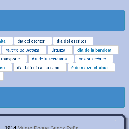
lta
dia del escritor
dia del escritor
muerte de urquiza
Urquiza
dia de la bandera
l transporte
dia de la secretaria
nestor kirchner
gen
dia del indio americano
9 de marzo chubut
1914
Muere Roque Saenz Peña