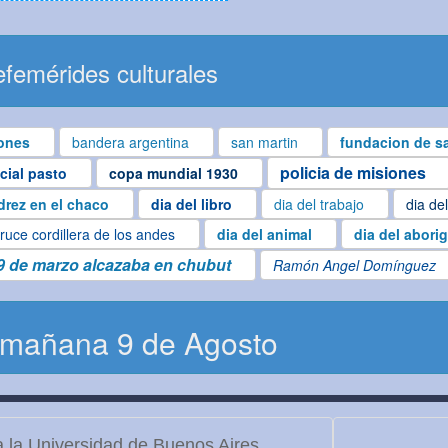
femérides culturales
ones
bandera argentina
san martin
fundacion de sa
policia de misiones
ncial pasto
copa mundial 1930
drez en el chaco
dia del libro
dia del trabajo
dia de
ruce cordillera de los andes
dia del animal
dia del abori
9 de marzo alcazaba en chubut
Ramón Angel Domínguez
 mañana 9 de Agosto
 la Universidad de Buenos Aires