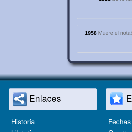
1958
Muere el notab
Enlaces
E
Historia
Fechas 