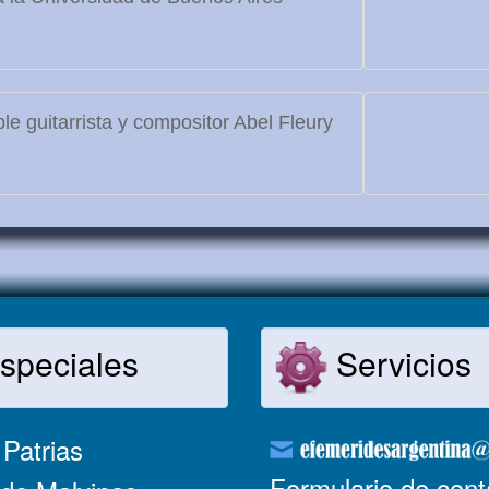
le guitarrista y compositor Abel Fleury
speciales
Servicios
Patrias
Formulario de cont