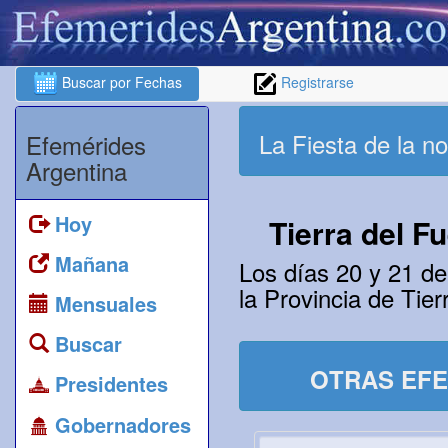
Buscar por Fechas
Registrarse
La Fiesta de la n
Efemérides
Argentina
Hoy
Tierra del F
Mañana
Los días 20 y 21 d
la Provincia de Tie
Mensuales
Buscar
OTRAS EFE
Presidentes
Gobernadores