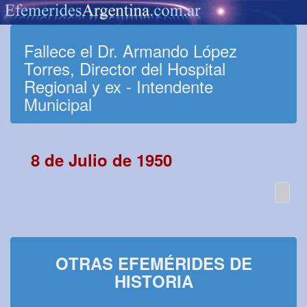
Fallece el Dr. Armando López
Torres, Director del Hospital
Regional y ex - Intendente
Municipal
8 de Julio de 1950
OTRAS EFEMÉRIDES DE
HISTORIA