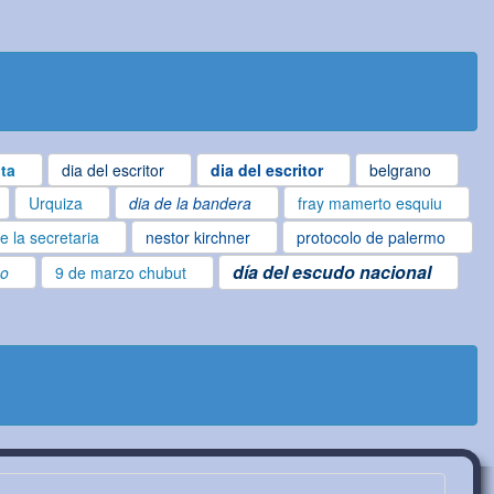
ta
dia del escritor
dia del escritor
belgrano
Urquiza
dia de la bandera
fray mamerto esquiu
e la secretaria
nestor kirchner
protocolo de palermo
día del escudo nacional
no
9 de marzo chubut