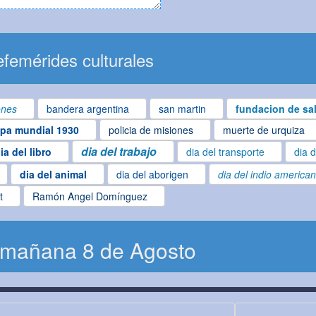
femérides culturales
ones
bandera argentina
san martin
fundacion de sal
pa mundial 1930
policia de misiones
muerte de urquiza
dia del trabajo
ia del libro
dia del transporte
dia d
dia del animal
dia del aborigen
dia del indio america
t
Ramón Angel Domínguez
 mañana 8 de Agosto