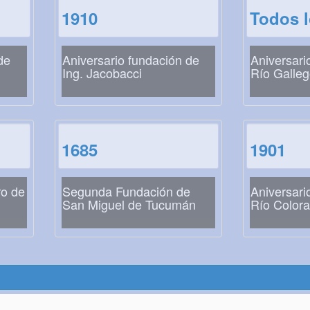
1910
Todos 
de
Aniversario fundación de
Aniversari
Ing. Jacobacci
Río Galle
1685
1901
ro de
Segunda Fundación de
Aniversari
San Miguel de Tucumán
Río Color