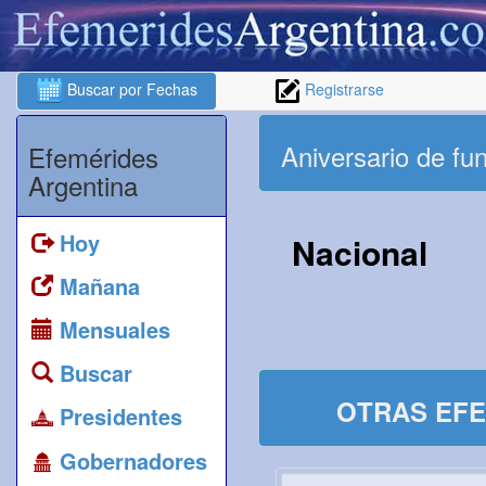
Buscar por Fechas
Registrarse
Aniversario de fu
Efemérides
Argentina
Hoy
Nacional
Mañana
Mensuales
Buscar
OTRAS EFE
Presidentes
Gobernadores