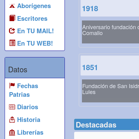
Aborígenes
1918
Escritores
Aniversario fundación 
En TU MAIL!
Comallo
En TU WEB!
1851
Datos
Fechas
Fundación de San Isid
Lules
Patrias
Diarios
Historia
Destacadas
Librerías