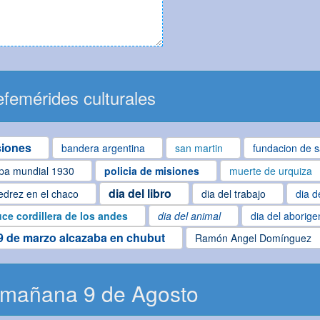
femérides culturales
siones
bandera argentina
san martin
fundacion de s
pa mundial 1930
policia de misiones
muerte de urquiza
dia del libro
edrez en el chaco
dia del trabajo
dia d
uce cordillera de los andes
dia del animal
dia del aborige
9 de marzo alcazaba en chubut
Ramón Angel Domínguez
 mañana 9 de Agosto