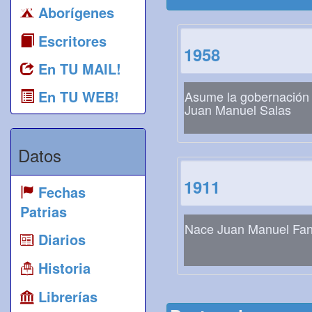
Aborígenes
Escritores
1958
En TU MAIL!
En TU WEB!
Asume la gobernación
Juan Manuel Salas
Datos
1911
Fechas
Patrias
Nace Juan Manuel Fan
Diarios
Historia
Librerías