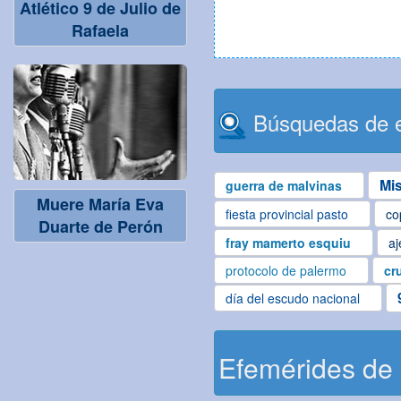
Atlético 9 de Julio de
Rafaela
Búsquedas de e
Mi
guerra de malvinas
Muere María Eva
fiesta provincial pasto
co
Duarte de Perón
fray mamerto esquiu
aj
protocolo de palermo
cr
día del escudo nacional
Efemérides de