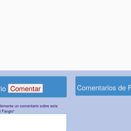
Comentarios de 
rio
plemente un comentario sobre este
 Fangio"