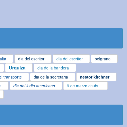
alta
dia del escritor
dia del escritor
belgrano
Urquiza
dia de la bandera
el transporte
dia de la secretaria
nestor kirchner
n
dia del indio americano
9 de marzo chubut