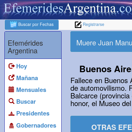
Buscar por Fechas
Registrarse
Muere Juan Manu
Efemérides
Argentina
Hoy
Buenos Aire
Mañana
Fallece en Buenos 
de automovilismo. F
Mensuales
Balcarce (provincia
Buscar
honor, el Museo de
Presidentes
Gobernadores
OTRAS EFE