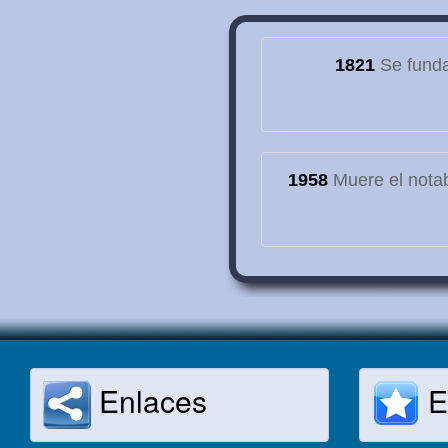
1821
Se funda
1958
Muere el notab
Enlaces
E