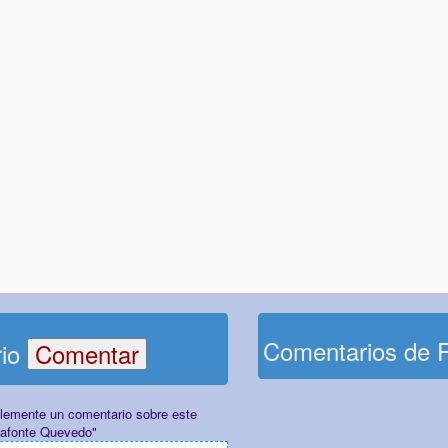
Comentarios de 
rio
plemente un comentario sobre este
Lafonte Quevedo"