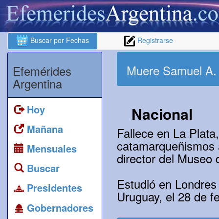
Buscar por Fechas
Registrarse
Muere Samuel A.
Efemérides
Argentina
Hoy
Nacional
Mañana
Fallece en La Plata
catamarqueñismos al
Mensuales
director del Museo 
Buscar
Estudió en Londres 
Presidentes
Uruguay, el 28 de f
Gobernadores