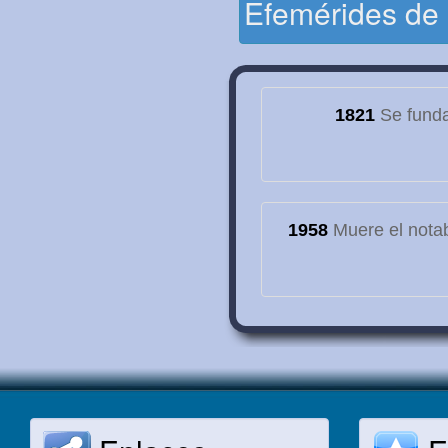
Efemérides de
1821
Se funda
1958
Muere el notab