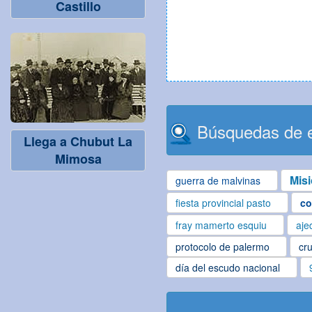
Castillo
Búsquedas de e
Llega a Chubut La
Mimosa
Mis
guerra de malvinas
fiesta provincial pasto
co
fray mamerto esquiu
aje
protocolo de palermo
cru
día del escudo nacional