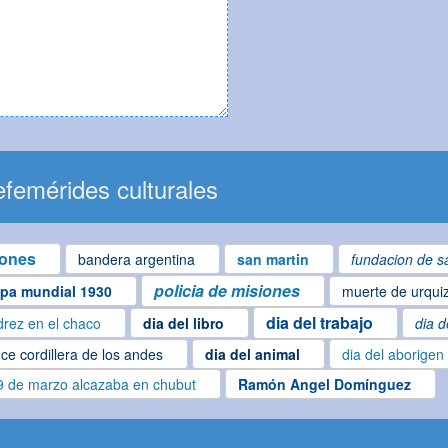
femérides culturales
iones
bandera argentina
san martin
fundacion de sa
policia de misiones
pa mundial 1930
muerte de urqui
dia del trabajo
drez en el chaco
dia del libro
dia d
ce cordillera de los andes
dia del animal
dia del aborigen
9 de marzo alcazaba en chubut
Ramón Angel Domínguez