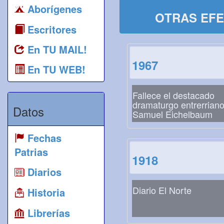
Aborígenes
OTRAS EFE
Escritores
En TU MAIL!
1967
En TU WEB!
Fallece el destacado
dramaturgo entrerrian
Datos
Samuel Eichelbaum
Fechas
Patrias
1918
Diarios
Diario El Norte
Historia
Librerías