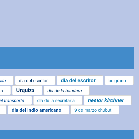
dia del escritor
lta
dia del escritor
belgrano
Urquiza
za
dia de la bandera
nestor kirchner
el transporte
dia de la secretaria
dia del indio americano
9 de marzo chubut