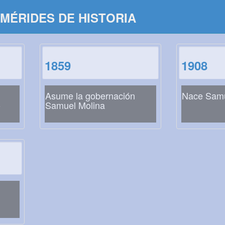
MÉRIDES DE HISTORIA
1859
1908
Asume la gobernación
Nace Samu
o
Samuel Molina