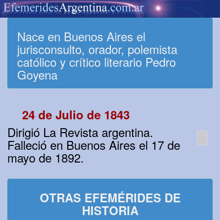
Nace en Buenos Aires el
jurisconsulto, orador, polemista
católico y crítico literario Pedro
Goyena
24 de Julio de 1843
Dirigió La Revista argentina.
Falleció en Buenos Aires el 17 de
mayo de 1892.
OTRAS EFEMÉRIDES DE
HISTORIA