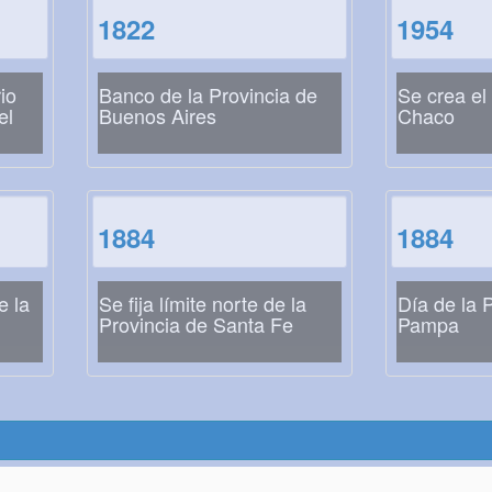
1822
1954
io
Banco de la Provincia de
Se crea el
el
Buenos Aires
Chaco
1884
1884
e la
Se fija límite norte de la
Día de la 
Provincia de Santa Fe
Pampa