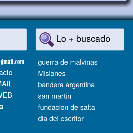
Lo + buscado
guerra de malvinas
acto
Misiones
MAIL
bandera argentina
 WEB
san martin
a
fundacion de salta
dia del escritor