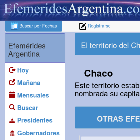
Buscar por Fechas
Registrarse
El territorio del 
Efemérides
Argentina
Hoy
Chaco
Mañana
Este territorio est
nombrada su capital
Mensuales
Buscar
OTRAS EFE
Presidentes
Gobernadores