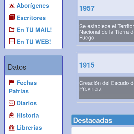
Aborígenes
1957
Escritores
Se establece el Territor
En TU MAIL!
Nacional de la Tierra d
Fuego
En TU WEB!
1915
Datos
Fechas
Creación del Escudo d
Provincia
Patrias
Diarios
Historia
Destacadas
Librerías