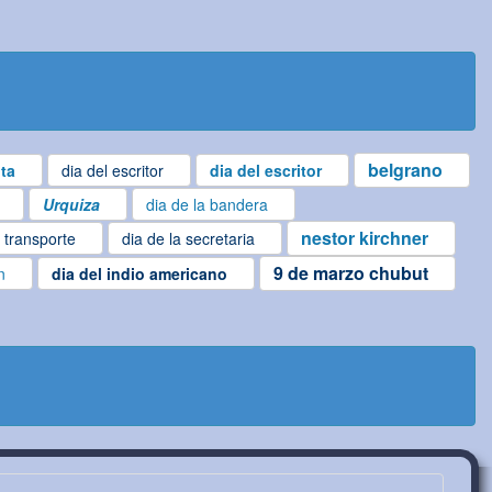
belgrano
ta
dia del escritor
dia del escritor
Urquiza
dia de la bandera
nestor kirchner
l transporte
dia de la secretaria
9 de marzo chubut
n
dia del indio americano