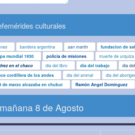
femérides culturales
ones
bandera argentina
san martin
fundacion de sal
pa mundial 1930
policia de misiones
muerte de urquiza
drez en el chaco
dia del libro
dia del trabajo
dia de
uce cordillera de los andes
dia del animal
dia del aborige
9 de marzo alcazaba en chubut
Ramón Angel Domínguez
 mañana 8 de Agosto