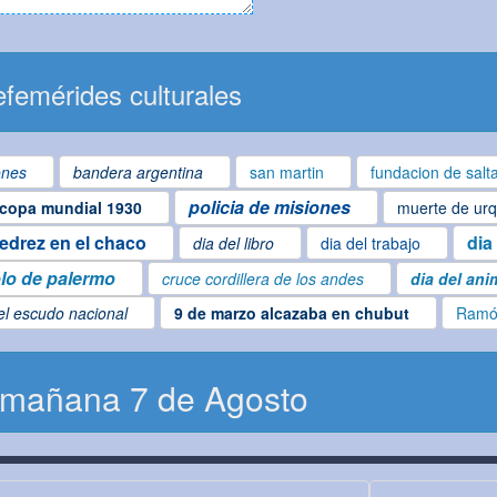
femérides culturales
ones
bandera argentina
san martin
fundacion de salt
policia de misiones
copa mundial 1930
muerte de urq
jedrez en el chaco
dia
dia del libro
dia del trabajo
lo de palermo
cruce cordillera de los andes
dia del ani
el escudo nacional
9 de marzo alcazaba en chubut
Ramó
 mañana 7 de Agosto