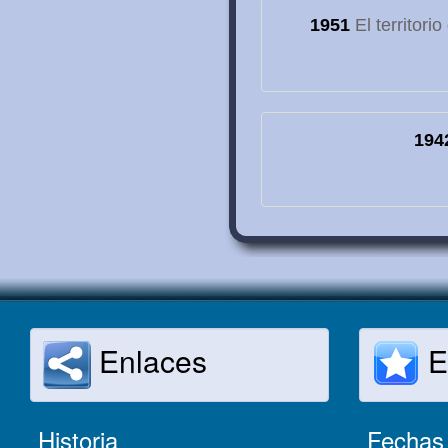
1951
El territori
194
Enlaces
E
Historia
Fechas 