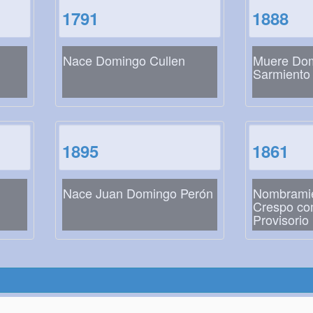
1791
1888
Nace Domingo Cullen
Muere Dom
Sarmiento
1895
1861
Nace Juan Domingo Perón
Nombrami
Crespo co
Provisorio