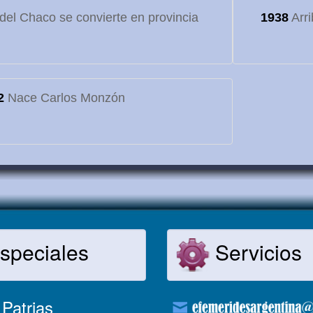
o del Chaco se convierte en provincia
1938
Arri
2
Nace Carlos Monzón
speciales
Servicios
Patrias