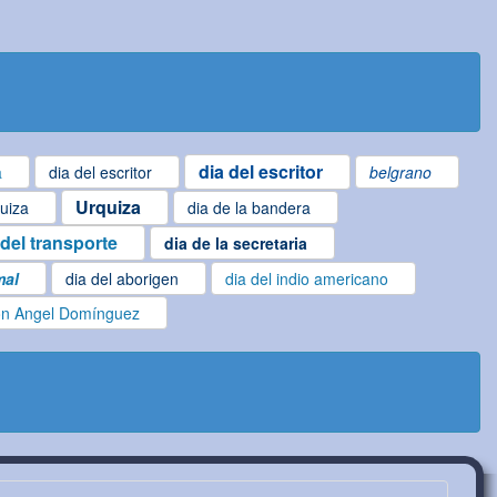
dia del escritor
a
dia del escritor
belgrano
Urquiza
uiza
dia de la bandera
 del transporte
dia de la secretaria
mal
dia del aborigen
dia del indio americano
n Angel Domínguez