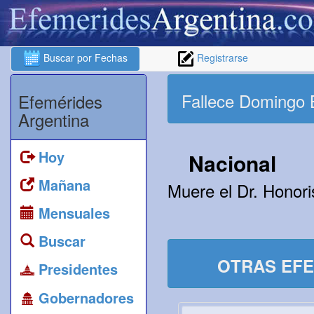
Buscar por Fechas
Registrarse
Fallece Domingo 
Efemérides
Argentina
Hoy
Nacional
Mañana
Muere el Dr. Honor
Mensuales
Buscar
OTRAS EFE
Presidentes
Gobernadores