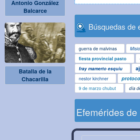
Antonio González
Balcarce
Búsquedas de e
guerra de malvinas
Misi
fiesta provincial pasto
a
fray mamerto esquiu
Batalla de la
protoco
Chacarilla
nestor kirchner
9 de marzo chubut
día d
Efemérides de