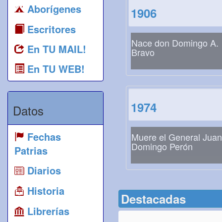
Aborígenes
1906
Escritores
Nace don Domingo A.
En TU MAIL!
Bravo
En TU WEB!
1974
Datos
Fechas
Muere el General Juan
Domingo Perón
Patrias
Diarios
Historia
Destacadas
Librerías