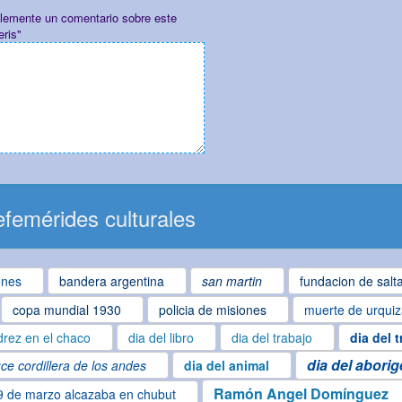
plemente un comentario sobre este
ris"
femérides culturales
ones
bandera argentina
san martin
fundacion de salt
copa mundial 1930
policia de misiones
muerte de urqui
drez en el chaco
dia del libro
dia del trabajo
dia del 
dia del abori
ce cordillera de los andes
dia del animal
Ramón Angel Domínguez
9 de marzo alcazaba en chubut