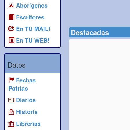
Aborígenes
Escritores
En TU MAIL!
Destacadas
En TU WEB!
Datos
Fechas
Patrias
Diarios
Historia
Librerías