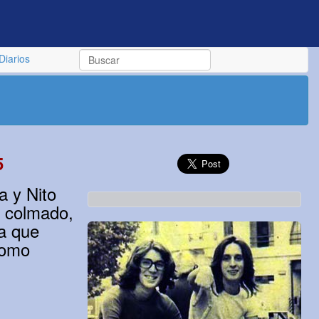
Diarios
5
a y Nito
k colmado,
ra que
como