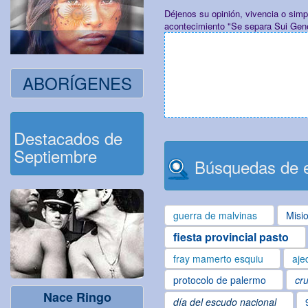
Déjenos su opinión, vivencia o sim
acontecimiento "Se separa Sui Gene
ABORÍGENES
Destacados de
Septiembre
Búsquedas de e
guerra de malvinas
Misi
fiesta provincial pasto
fray mamerto esquiu
aje
protocolo de palermo
cru
Nace Ringo
día del escudo nacional