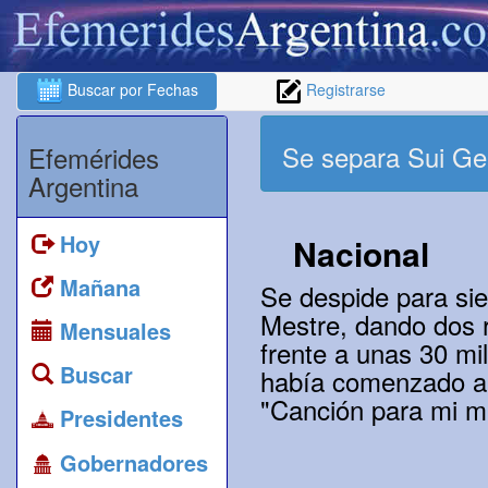
Buscar por Fechas
Registrarse
Se separa Sui Ge
Efemérides
Argentina
Hoy
Nacional
Mañana
Se despide para sie
Mestre, dando dos 
Mensuales
frente a unas 30 mi
Buscar
había comenzado al
"Canción para mi mu
Presidentes
Gobernadores