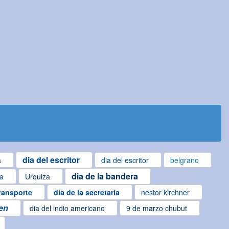
dia del escritor
a
dia del escritor
belgrano
dia de la bandera
za
Urquiza
transporte
dia de la secretaria
nestor kirchner
gen
dia del indio americano
9 de marzo chubut