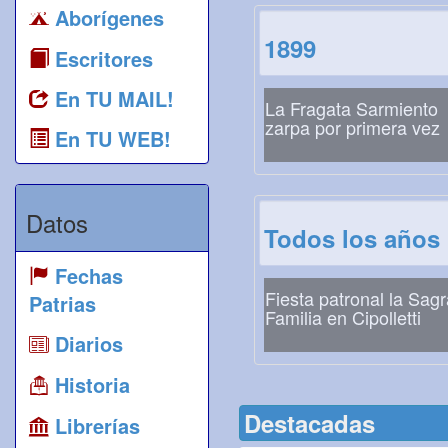
Aborígenes
1899
Escritores
En TU MAIL!
La Fragata Sarmiento
zarpa por primera vez
En TU WEB!
Datos
Todos los años
Fechas
Fiesta patronal la Sag
Patrias
Familia en Cipolletti
Diarios
Historia
Destacadas
Librerías