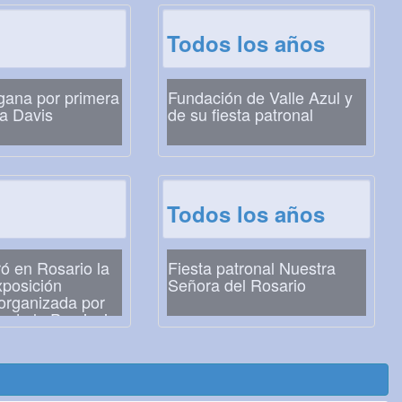
Todos los años
gana por primera
Fundación de Valle Azul y
a Davis
de su fiesta patronal
Todos los años
ó en Rosario la
Fiesta patronal Nuestra
xposición
Señora del Rosario
 organizada por
o de la Provincia