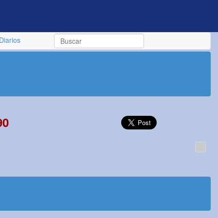
Diarios
90