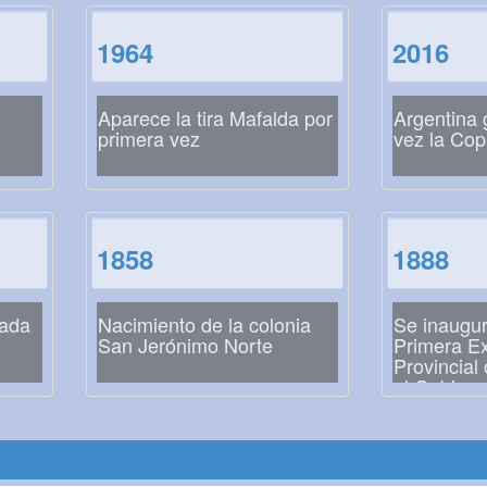
1964
2016
Aparece la tira Mafalda por
Argentina 
primera vez
vez la Cop
1858
1888
rada
Nacimiento de la colonia
Se inaugur
San Jerónimo Norte
Primera E
Provincial
el Gobiern