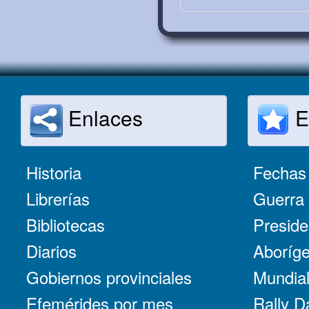
Enlaces
E
Historia
Fechas 
Librerías
Guerra 
Bibliotecas
Preside
Diarios
Aboríge
Gobiernos provinciales
Mundial
Efemérides por mes
Rally D