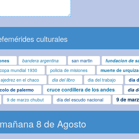
femérides culturales
ones
bandera argentina
san martin
fundacion de sa
copa mundial 1930
policia de misiones
muerte de urquiza
ajedrez en el chaco
dia del libro
dia del trabajo
dia 
cruce cordillera de los andes
colo de palermo
dia d
9 de marz
9 de marzo chubut
día del escudo nacional
 mañana 8 de Agosto