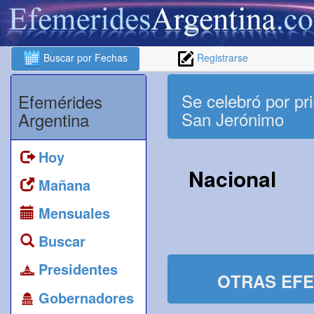
Buscar por Fechas
Registrarse
Se celebró por pri
Efemérides
San Jerónimo
Argentina
Hoy
Nacional
Mañana
Mensuales
Buscar
Presidentes
OTRAS EFE
Gobernadores