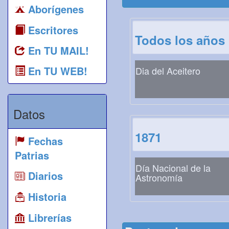
Aborígenes
Escritores
Todos los años
En TU MAIL!
En TU WEB!
Dia del Aceitero
Datos
1871
Fechas
Patrias
Día Nacional de la
Diarios
Astronomía
Historia
Librerías