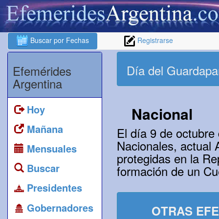
Buscar por Fechas
Registrarse
Día del Guardapa
Efemérides
Argentina
Hoy
Nacional
Mañana
El día 9 de octubre
Nacionales, actual 
Mensuales
protegidas en la Re
Buscar
formación de un C
Presidentes
Gobernadores
OTRAS EFE