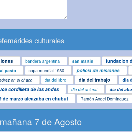
femérides culturales
siones
fundacion d
bandera argentina
san martin
policia de misiones
ial pasto
copa mundial 1930
dia del trabajo
edrez en el chaco
dia del libro
dia 
uce cordillera de los andes
dia del animal
dia del ab
9 de marzo alcazaba en chubut
Ramón Angel Domínguez
 mañana 7 de Agosto