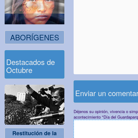
ABORÍGENES
Destacados de
Octubre
Enviar un comenta
Déjenos su opinión, vivencia o sim
acontecimiento "Día del Guardaparq
Restitución de la