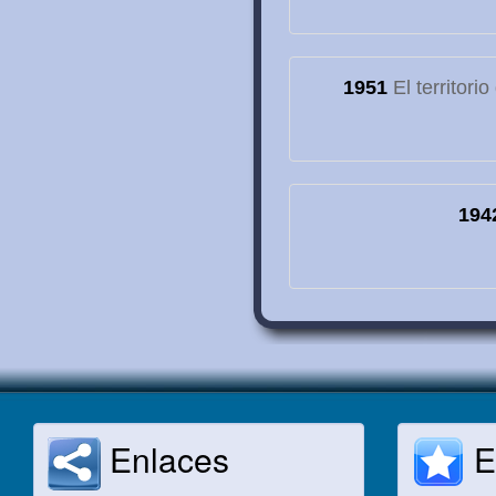
1951
El territori
194
Enlaces
E