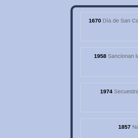
1670
Día de San Cay
1958
Sancionan la
1974
Secuestran
1857
Na