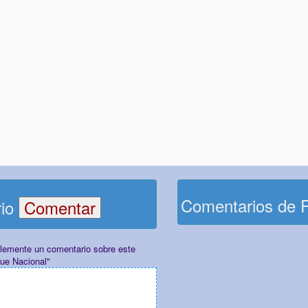
Comentarios de 
rio
plemente un comentario sobre este
ue Nacional"