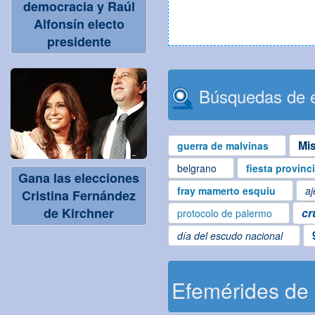
democracia y Raúl
Alfonsín electo
presidente
Búsquedas de e
Mi
guerra de malvinas
belgrano
fiesta provinc
Gana las elecciones
fray mamerto esquiu
aj
Cristina Fernández
de Kirchner
cr
protocolo de palermo
día del escudo nacional
Efemérides de