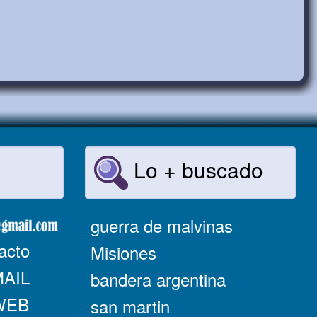
Lo + buscado
guerra de malvinas
acto
Misiones
MAIL
bandera argentina
 WEB
san martin