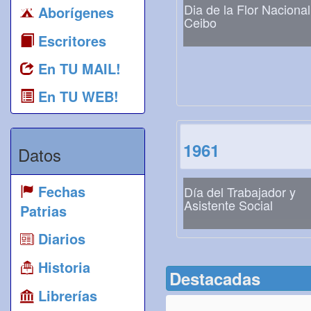
Dia de la Flor Nacional
Aborígenes
Ceibo
Escritores
En TU MAIL!
En TU WEB!
1961
Datos
Fechas
Día del Trabajador y
Asistente Social
Patrias
Diarios
Historia
Destacadas
Librerías