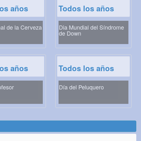
los años
Todos los años
al de la Cerveza
Dia Mundial del Síndrome
de Down
los años
Todos los años
ofesor
Día del Peluquero