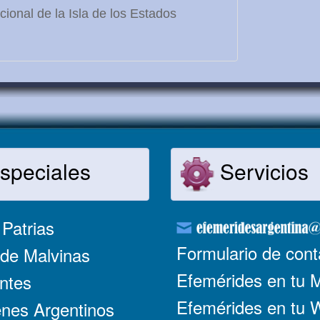
ional de la Isla de los Estados
speciales
Servicios
Patrias
Formulario de cont
de Malvinas
Efemérides en tu 
ntes
Efemérides en tu
nes Argentinos