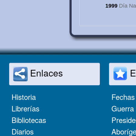
1999
Día Nac
Enlaces
E
Historia
Fechas 
Librerías
Guerra 
Bibliotecas
Preside
Diarios
Aboríge