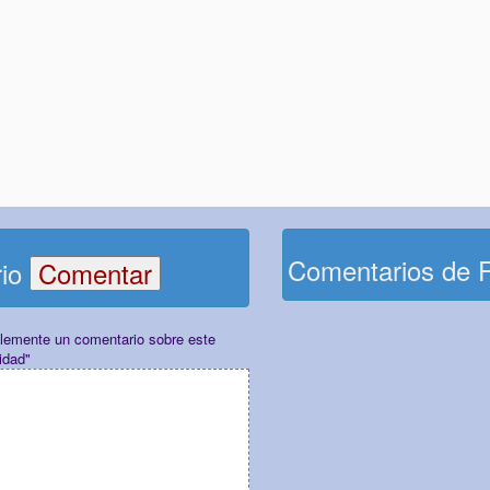
Comentarios de 
rio
plemente un comentario sobre este
idad"