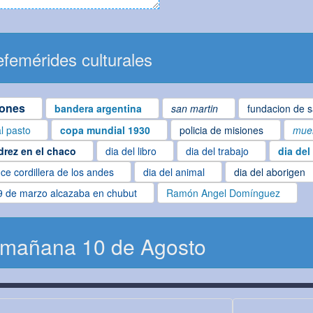
femérides culturales
iones
bandera argentina
san martin
fundacion de s
al pasto
copa mundial 1930
policia de misiones
muer
drez en el chaco
dia del libro
dia del trabajo
dia del
ce cordillera de los andes
dia del animal
dia del aborigen
9 de marzo alcazaba en chubut
Ramón Angel Domínguez
 mañana 10 de Agosto