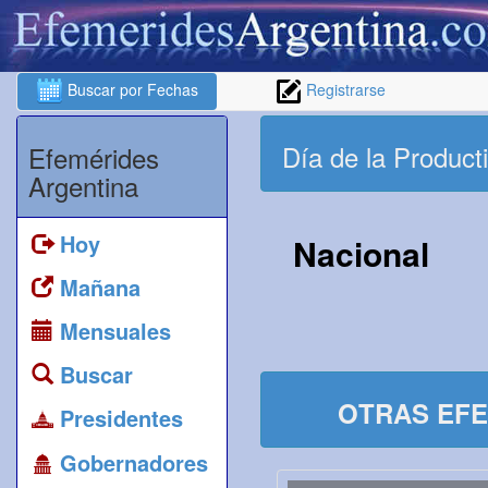
Buscar por Fechas
Registrarse
Día de la Product
Efemérides
Argentina
Hoy
Nacional
Mañana
Mensuales
Buscar
OTRAS EFE
Presidentes
Gobernadores