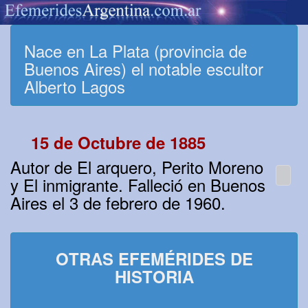
Nace en La Plata (provincia de
Buenos Aires) el notable escultor
Alberto Lagos
15 de Octubre de 1885
Autor de El arquero, Perito Moreno
y El inmigrante. Falleció en Buenos
Aires el 3 de febrero de 1960.
OTRAS EFEMÉRIDES DE
HISTORIA