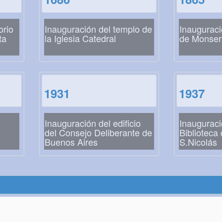
orio
Inauguración del templo de
Inauguraci
ta
la Iglesia Catedral
de Monser
1931
1937
Inauguración del edificio
Inauguraci
del Consejo Deliberante de
Biblioteca
Buenos Aires
S.Nicolás