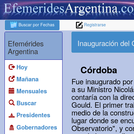
Buscar por Fechas
Registrarse
Inauguración del
Efemérides
Argentina
Hoy
Córdoba
Mañana
Fue inaugurado por
a su Ministro Nicol
Mensuales
contaría con la dir
Buscar
Gould. El primer tr
medio de la constru
Presidentes
lugar donde se encu
Gobernadores
Observatorio", y con