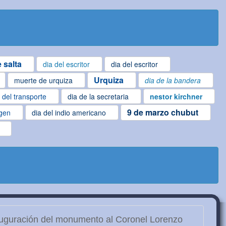
 salta
dia del escritor
dia del escritor
Urquiza
muerte de urquiza
dia de la bandera
 del transporte
dia de la secretaria
nestor kirchner
9 de marzo chubut
igen
dia del indio americano
uguración del monumento al Coronel Lorenzo