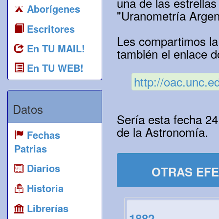
una de las estrellas
Aborígenes
"Uranometría Argen
Escritores
Les compartimos la 
En TU MAIL!
también el enlace 
En TU WEB!
http://oac.unc.ed
Datos
Sería esta fecha 24
de la Astronomía.
Fechas
Patrias
Diarios
OTRAS EFE
Historia
Librerías
1882