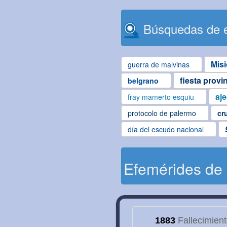
Búsquedas de e
Mis
guerra de malvinas
fiesta provi
belgrano
aj
fray mamerto esquiu
protocolo de palermo
cr
día del escudo nacional
Efemérides de
1883
Fallecimien