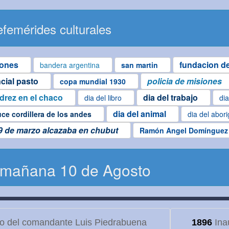
femérides culturales
iones
fundacion de
bandera argentina
san martin
ncial pasto
policia de misiones
copa mundial 1930
edrez en el chaco
dia del trabajo
dia del libro
dia
dia del animal
uce cordillera de los andes
dia del abor
9 de marzo alcazaba en chubut
Ramón Angel Domínguez
 mañana 10 de Agosto
to del comandante Luis Piedrabuena
1896
Ina