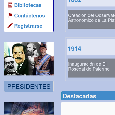
Bibliotecas
Contáctenos
Creación del Observat
Astronómico de La Pla
Registrarse
1914
Inauguración de El
Rosedal de Palermo
PRESIDENTES
Destacadas