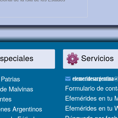
speciales
Servicios
Patrias
Formulario de cont
de Malvinas
Efemérides en tu 
ntes
Efemérides en tu
nes Argentinos
Búsqueda por fech