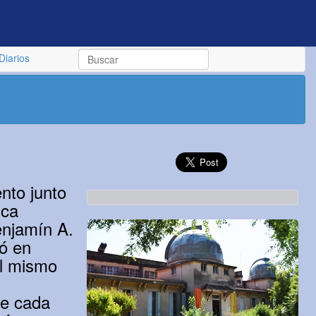
Diarios
nto junto
ica
enjamín A.
zó en
el mismo
de cada