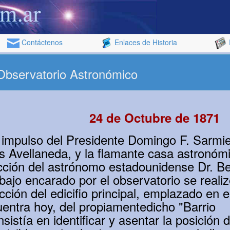
Contáctenos
Enlaces de Historia
 Observatorio Astronómico
24 de Octubre de 1871
 impulso del Presidente Domingo F. Sarmie
ás Avellaneda, y la flamante casa astronóm
ección del astrónomo estadounidense Dr. B
abajo encarado por el observatorio se reali
cción del edicifio principal, emplazado en 
entra hoy, del propiamentedicho "Barrio
sistía en identificar y asentar la posición 