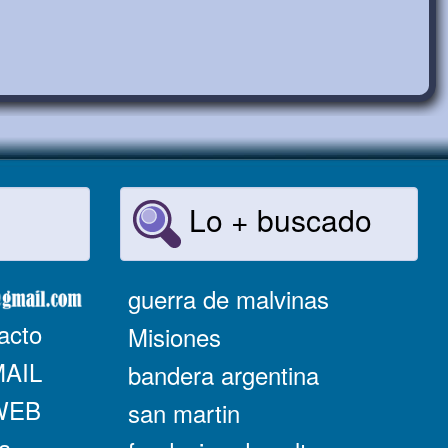
Lo + buscado
guerra de malvinas
acto
Misiones
MAIL
bandera argentina
 WEB
san martin
a