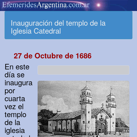
Inauguración del templo de la
Iglesia Catedral
27 de Octubre de 1686
En este
día se
inaugura
por
cuarta
vez el
templo
de la
iglesia