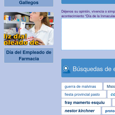
Gallegos
Déjenos su opinión, vivencia o sim
acontecimiento "Día de la Inmacul
Día del Empleado de
Farmacia
Búsquedas de e
guerra de malvinas
Misi
co
fiesta provincial pasto
fray mamerto esquiu
nestor kirchner
proto