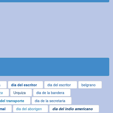
a
dia del escritor
dia del escritor
belgrano
za
Urquiza
dia de la bandera
 del transporte
dia de la secretaria
imal
dia del aborigen
dia del indio americano