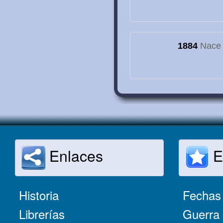
1884
Nace e
Enlaces
E
Historia
Fechas 
Librerías
Guerra 