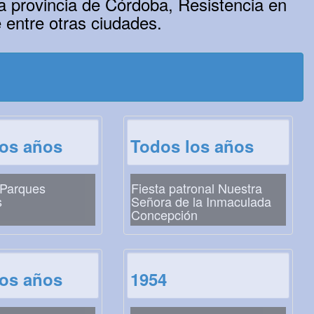
a provincia de Córdoba, Resistencia en
entre otras ciudades.
los años
Todos los años
 Parques
Fiesta patronal Nuestra
s
Señora de la Inmaculada
Concepción
los años
1954