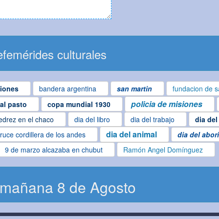
femérides culturales
iones
bandera argentina
san martin
fundacion de s
policia de misiones
ial pasto
copa mundial 1930
edrez en el chaco
dia del libro
dia del trabajo
dia del
dia del animal
ruce cordillera de los andes
dia del abor
9 de marzo alcazaba en chubut
Ramón Angel Domínguez
 mañana 8 de Agosto