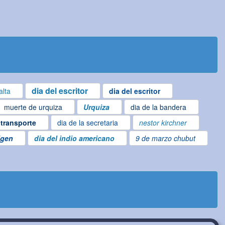
dia del escritor
alta
dia del escritor
muerte de urquiza
Urquiza
dia de la bandera
 transporte
dia de la secretaria
nestor kirchner
igen
dia del indio americano
9 de marzo chubut