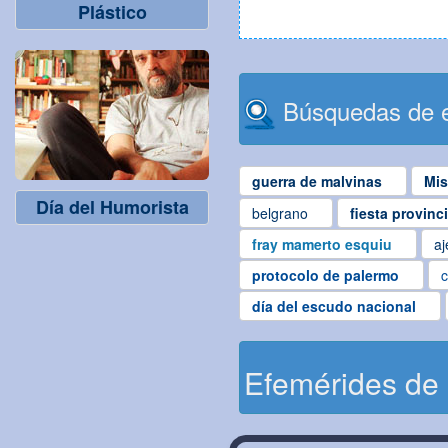
Plástico
Búsquedas de e
guerra de malvinas
Mis
Día del Humorista
belgrano
fiesta provinc
fray mamerto esquiu
aj
protocolo de palermo
c
día del escudo nacional
Efemérides de