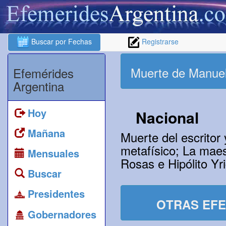
Buscar por Fechas
Registrarse
Muerte de Manue
Efemérides
Argentina
Hoy
Nacional
Mañana
Muerte del escrito
metafísico; La mae
Mensuales
Rosas e Hipólito Yr
Buscar
Presidentes
OTRAS EFE
Gobernadores