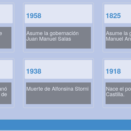
1958
1825
e
Asume la gobernación
Asume la 
Juan Manuel Salas
Manuel Ant
1938
1918
anó
Muerte de Alfonsina Storni
Nace el po
l de
Castilla.