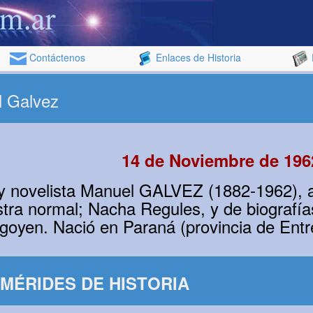
Contáctenos
Enlaces de Historia
l Galvez
14 de Noviembre de 196
r y novelista Manuel GALVEZ (1882-1962), 
stra normal; Nacha Regules, y de biografí
igoyen. Nació en Paraná (provincia de Entre
MÉRIDES DE HISTORIA