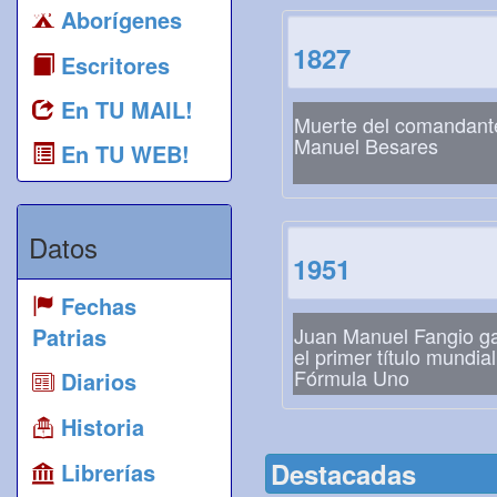
Aborígenes
1827
Escritores
En TU MAIL!
Muerte del comandant
Manuel Besares
En TU WEB!
Datos
1951
Fechas
Patrias
Juan Manuel Fangio g
el primer título mundia
Fórmula Uno
Diarios
Historia
Destacadas
Librerías