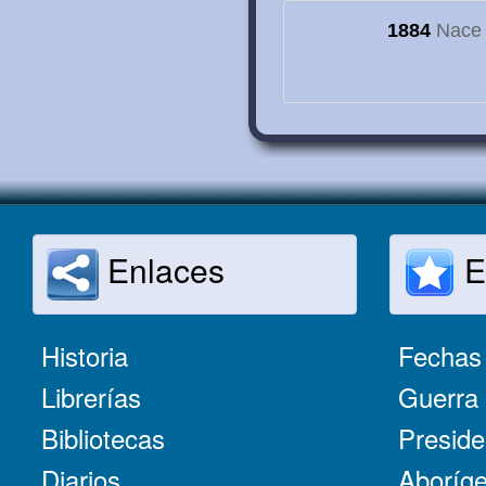
1884
Nace e
Enlaces
E
Historia
Fechas 
Librerías
Guerra 
Bibliotecas
Preside
Diarios
Aboríge