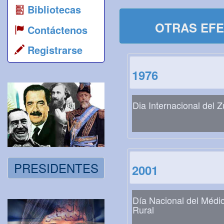
Bibliotecas
OTRAS EFE
Contáctenos
Registrarse
1976
Dia Internacional del 
PRESIDENTES
2001
Día Nacional del Médi
Rural