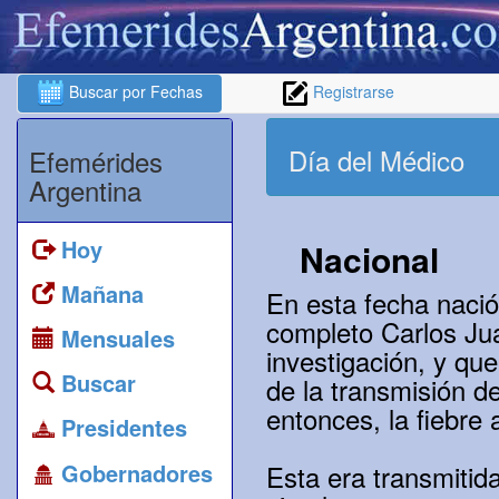
Buscar por Fechas
Registrarse
Día del Médico
Efemérides
Argentina
Hoy
Nacional
Mañana
En esta fecha nació
completo Carlos Jua
Mensuales
investigación, y qu
Buscar
de la transmisión 
entonces, la fiebre 
Presidentes
Gobernadores
Esta era transmitid