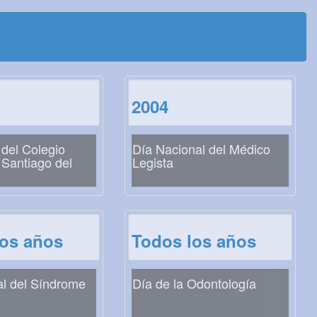
2004
del Colegio
Día Nacional del Médico
Santiago del
Legista
los años
Todos los años
al del Síndrome
Día de la Odontología