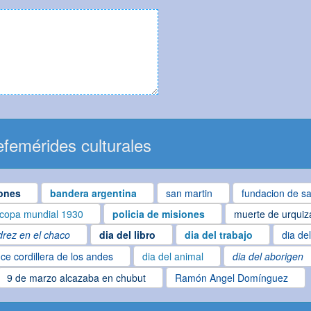
femérides culturales
ones
bandera argentina
san martin
fundacion de sa
copa mundial 1930
policia de misiones
muerte de urquiz
drez en el chaco
dia del libro
dia del trabajo
dia de
ce cordillera de los andes
dia del animal
dia del aborigen
9 de marzo alcazaba en chubut
Ramón Angel Domínguez