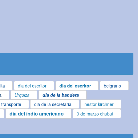
lta
dia del escritor
dia del escritor
belgrano
a
Urquiza
dia de la bandera
l transporte
dia de la secretaria
nestor kirchner
dia del indio americano
9 de marzo chubut