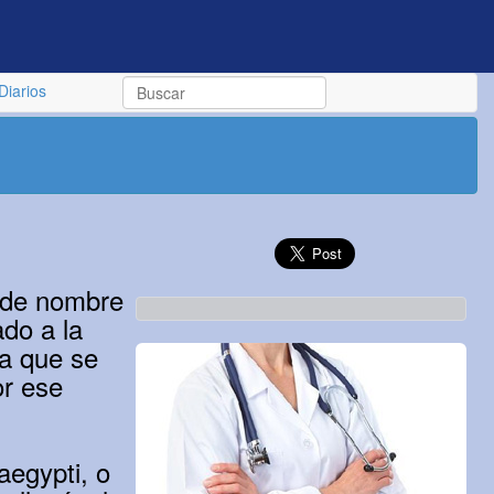
Diarios
, de nombre
ado a la
ra que se
or ese
aegypti, o