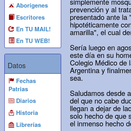
simplemente mosquit
Aborígenes
prevención y al tra
presentado ante la
Escritores
hipotéticamente con
En TU MAIL!
amarilla", el cual 
En TU WEB!
Sería luego en agos
este día en su home
Colegio Médico de l
Datos
Argentina y finalme
sea.
Fechas
Patrias
Saludamos desde aqu
del que no cabe dud
Diarios
llegan a dejar de la
Historia
solo hecho de que s
el inmenso hecho de
Librerías