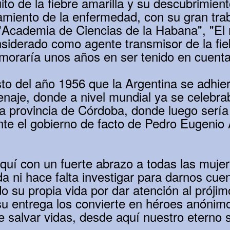
o de la fiebre amarilla y su descubrimiento
tamiento de la enfermedad, con su gran tra
 "Academia de Ciencias de la Habana", "El
siderado como agente transmisor de la fie
demoraría unos años en ser tenido en cuent
to del año 1956 que la Argentina se adhier
naje, donde a nivel mundial ya se celebrab
a provincia de Córdoba, donde luego serí
nte el gobierno de facto de Pedro Eugeni
í con un fuerte abrazo a todas las mujere
a ni hace falta investigar para darnos cue
do su propia vida por dar atención al prójim
u entrega los convierte en héroes anónimo
 salvar vidas, desde aquí nuestro eterno s