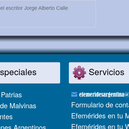
l escritor Jorge Alberto Calle
speciales
Servicios
Patrias
Formulario de cont
de Malvinas
Efemérides en tu 
ntes
Efemérides en tu
nes Argentinos