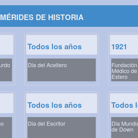
MÉRIDES DE HISTORIA
Todos los años
1921
Zurdo
Dia del Aceitero
Fundación 
Médico de 
Estero
Todos los años
Todos 
co
Dia del Escritor
Dia Mundi
de Down