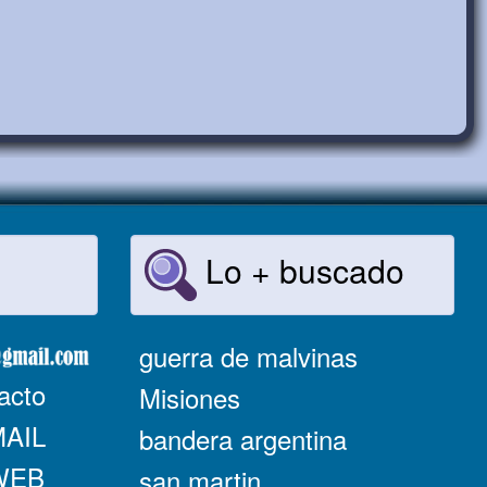
Lo + buscado
guerra de malvinas
acto
Misiones
MAIL
bandera argentina
 WEB
san martin