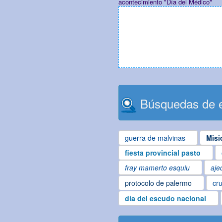
acontecimiento "Día del Médico"
Búsquedas de e
guerra de malvinas
Misi
fiesta provincial pasto
fray mamerto esquiu
aje
protocolo de palermo
cru
día del escudo nacional