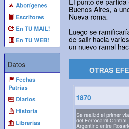
El punto de partida
Aborígenes
Buenos Aires, a un
Nueva roma.
Escritores
En TU MAIL!
Luego se ramificarí
de salir hacia vari
En TU WEB!
un nuevo ramal haci
Datos
OTRAS EFE
Fechas
Patrias
1870
Diarios
Historia
Se realizó el primer via
del Ferrocarril Central
Librerías
Argentino entre Rosari