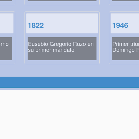
1822
1946
erno
Eusebio Gregorio Ruzo en
Primer tri
su primer mandato
Domingo P