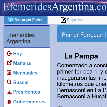
Buscar por Fechas
Registrarse
Primer Ferrocarri
Efemérides
Argentina
Hoy
La Pampa
Mañana
Comenzado a constr
primer ferrocarril 
Mensuales
inauguraron las líne
Buscar
kilómetros que une
Bernasconi en La P
Presidentes
Bernasconi a Hucal
Gobernadores