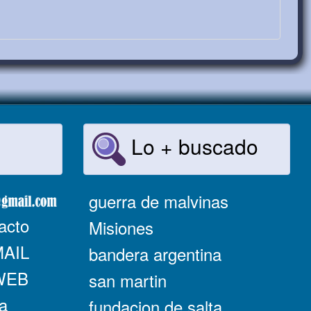
Lo + buscado
guerra de malvinas
acto
Misiones
MAIL
bandera argentina
 WEB
san martin
a
fundacion de salta