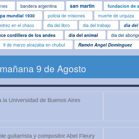
san martin
ones
bandera argentina
fundacion de s
pa mundial 1930
policia de misiones
muerte de urquiza
edrez en el chaco
dia del libro
dia del trabajo
dia del
uce cordillera de los andes
dia del animal
dia del aborig
9 de marzo alcazaba en chubut
Ramón Angel Domínguez
 mañana 9 de Agosto
 la Universidad de Buenos Aires
le guitarrista y compositor Abel Fleury