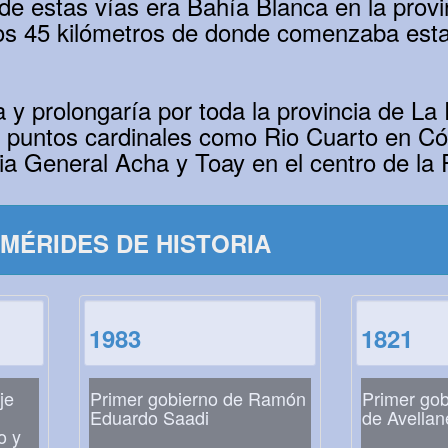
 de estas vías era Bahía Blanca en la provi
os 45 kilómetros de donde comenzaba est
a y prolongaría por toda la provincia de La
os puntos cardinales como Rio Cuarto en Có
a General Acha y Toay en el centro de la
MÉRIDES DE HISTORIA
1983
1821
je
Primer gobierno de Ramón
Primer gob
Eduardo Saadi
de Avellan
o y