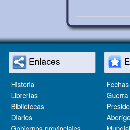
Enlaces
E
Historia
Fechas 
Librerías
Guerra 
Bibliotecas
Preside
Diarios
Aboríge
Gobiernos provinciales
Mundial