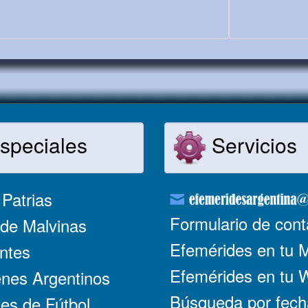
speciales
Servicios
Patrias
Formulario de cont
de Malvinas
Efemérides en tu 
ntes
Efemérides en tu
nes Argentinos
Búsqueda por fech
es de Fútbol