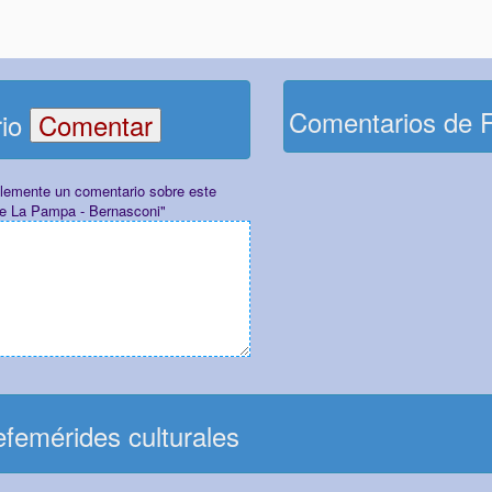
Comentarios de 
rio
plemente un comentario sobre este
 de La Pampa - Bernasconi"
femérides culturales