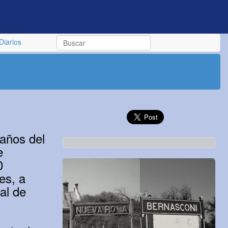
Diarios
años del
e
0
es, a
al de