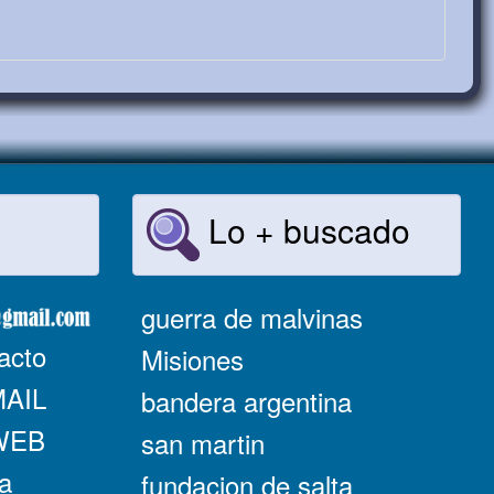
Lo + buscado
guerra de malvinas
acto
Misiones
MAIL
bandera argentina
 WEB
san martin
a
fundacion de salta