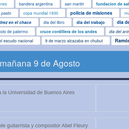
ones
bandera argentina
san martin
fundacion de sal
policia de misiones
l pasto
copa mundial 1930
mu
dia d
drez en el chaco
dia del libro
dia del trabajo
colo de palermo
cruce cordillera de los andes
dia del an
Ramón
el escudo nacional
9 de marzo alcazaba en chubut
 mañana 9 de Agosto
 la Universidad de Buenos Aires
le guitarrista y compositor Abel Fleury