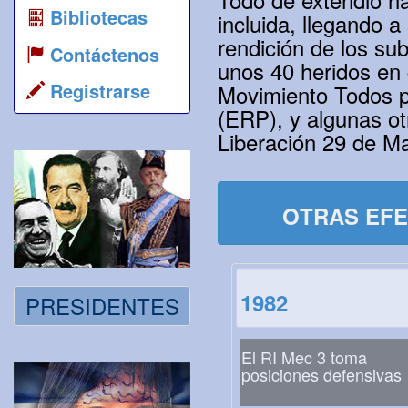
Bibliotecas
incluida, llegando a
rendición de los su
Contáctenos
unos 40 heridos en g
Registrarse
Movimiento Todos po
(ERP), y algunas ot
Liberación 29 de M
OTRAS EFE
1982
PRESIDENTES
El RI Mec 3 toma
posiciones defensivas