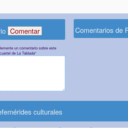
Comentarios de 
rio
plemente un comentario sobre este
cuartel de La Tablada"
femérides culturales