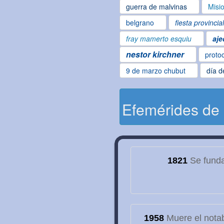
guerra de malvinas
Misi
belgrano
fiesta provincia
fray mamerto esquiu
aje
nestor kirchner
proto
9 de marzo chubut
día d
Efemérides de
1821
Se funda
1958
Muere el notab