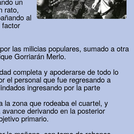
ando un
 rato,
pañando al
 factor
por las milicias populares, sumado a otra
rique Gorriarán Merlo.
idad completa y apoderarse de todo lo
r el personal que fue regresando a
lindados ingresando por la parte
a la zona que rodeaba el cuartel, y
ta avance derivando en la posterior
jetivo primario.
por la mañana, con toma de rehenes