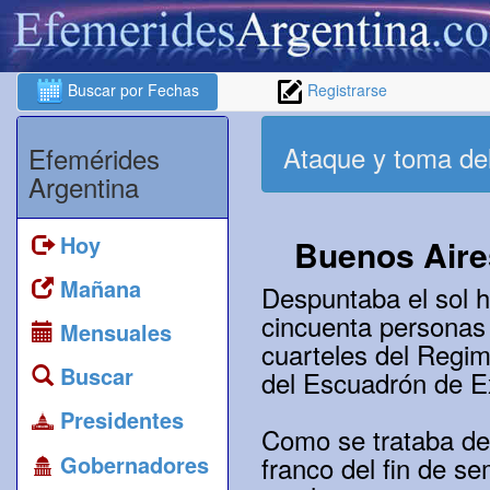
Buscar por Fechas
Registrarse
Ataque y toma del
Efemérides
Argentina
Hoy
Buenos Aire
Mañana
Despuntaba el sol h
cincuenta personas
Mensuales
cuarteles del Regim
Buscar
del Escuadrón de Ex
Presidentes
Como se trataba de 
Gobernadores
franco del fin de s