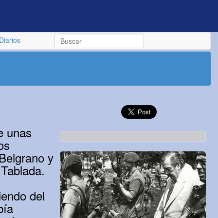
Diarios
de unas
os
 Belgrano y
 Tablada.
iendo del
bía