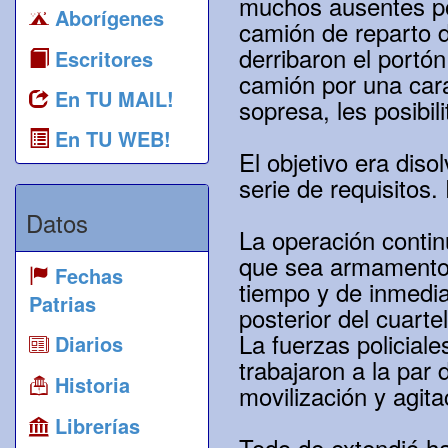
muchos ausentes po
Aborígenes
camión de reparto d
derribaron el port
Escritores
camión por una cara
En TU MAIL!
sopresa, les posibil
En TU WEB!
El objetivo era dis
serie de requisitos
Datos
La operación contin
que sea armamento y
Fechas
tiempo y de inmedia
Patrias
posterior del cuartel
La fuerzas policial
Diarios
trabajaron a la par 
Historia
movilización y agit
Librerías
Todo de extendió ha