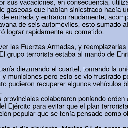
r sus vacaciones, en consecuencia, utiliz
e gaseoas que habían siniestrado hacía un
ón de entrada y entraron raudamente, acom
vana de seis automóviles, esto sumado al
itó lograr rapidamente su cometido.
olver las Fuerzas Armadas, y reemplazarlas 
. El grupo terrorista estaba al mando de En
uaría diezmando el cuartel, tomando la un
 municiones pero esto se vio frustrado po
to pudieron recuperar algunos vehículos b
.
es provinciales colaboraron poniendo orden 
del Ejército para evitar que el plan terroris
ación popular que se tenía pensado como ob
sta el día siguiente, Martes 24 de enero 