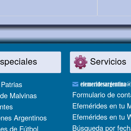
speciales
Servicios
Patrias
Formulario de cont
de Malvinas
Efemérides en tu 
ntes
Efemérides en tu
nes Argentinos
Búsqueda por fech
es de Fútbol