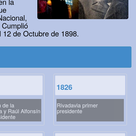
en la
ue
Nacional,
. Cumplió
l 12 de Octubre de 1898.
1826
n de la
Rivadavia primer
 y Raúl Alfonsín
presidente
sidente