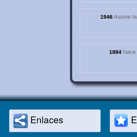
1946
Asume la
1884
Nace e
Enlaces
E