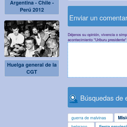
Argentina - Chile -
Perú 2012
Enviar un comenta
Déjenos su opinión, vivencia o sim
acontecimiento "Uriburu presidente"
Huelga general de la
CGT
Búsquedas de e
Mis
guerra de malvinas
belgrano
fiesta provinc