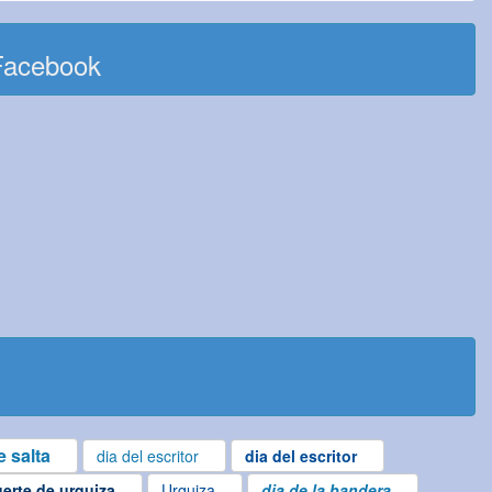
Facebook
 salta
dia del escritor
dia del escritor
erte de urquiza
Urquiza
dia de la bandera