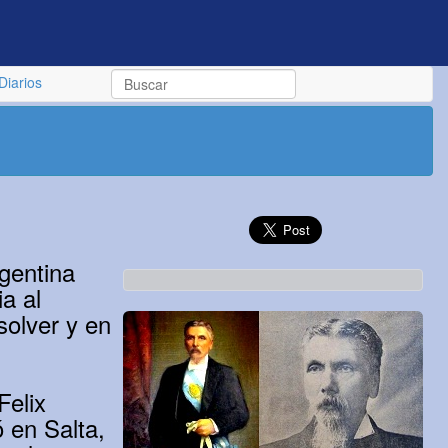
Diarios
rgentina
a al
solver y en
Felix
ó en Salta,