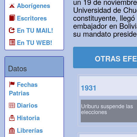
un 19 de noviembre d
Aborígenes
Universidad de Chuq
constituyente, llegó
Escritores
embajador en Bolivi
En TU MAIL!
su mandato presiden
En TU WEB!
OTRAS EFE
Datos
Fechas
1931
Patrias
Diarios
Uriburu suspende las
elecciones
Historia
Librerías