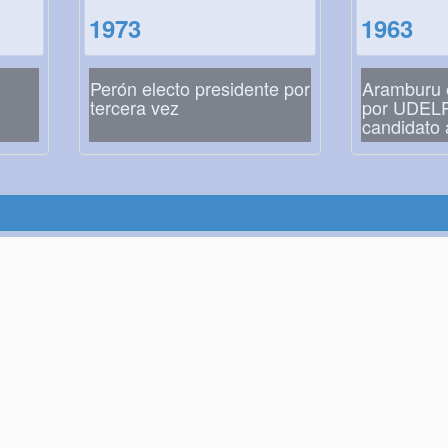
1973
1963
Perón electo presidente por
Aramburu 
tercera vez
por UDEL
candidato 