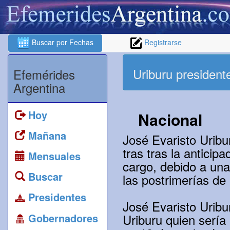
Buscar por Fechas
Registrarse
Uriburu president
Efemérides
Argentina
Hoy
Nacional
Mañana
José Evaristo Uribu
tras tras la anticip
Mensuales
cargo, debido a una
Buscar
las postrimerías de
Presidentes
José Evaristo Uribu
Gobernadores
Uriburu quien sería 