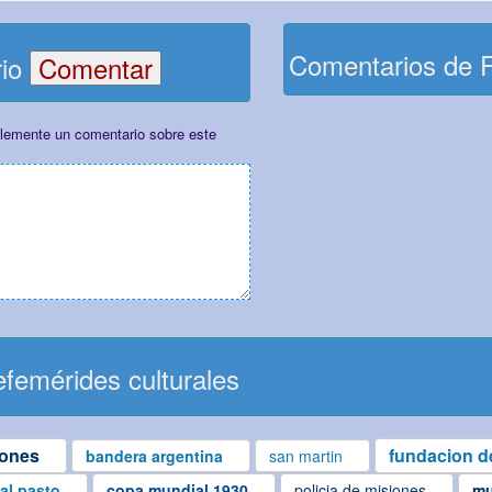
Comentarios de 
rio
plemente un comentario sobre este
femérides culturales
iones
fundacion de
bandera argentina
san martin
ial pasto
copa mundial 1930
policia de misiones
mu