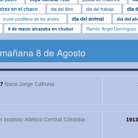
edrez en el chaco
dia 
dia del libro
dia del trabajo
dia del animal
cruce cordillera de los andes
dia del a
9 de marzo alcazaba en chubut
Ramón Angel Domínguez
 mañana 8 de Agosto
7
Nace Jorge Cafrune
 Instituto Atlético Central Córdoba
191