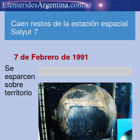
Caen restos de la estación espacial
Salyut 7
7 de Febrero de 1991
Se
esparcen
sobre
territorio