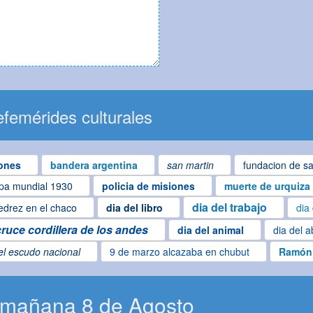
femérides culturales
ones
bandera argentina
san martin
fundacion de sa
pa mundial 1930
policia de misiones
muerte de urquiza
dia del trabajo
edrez en el chaco
dia del libro
dia
cruce cordillera de los andes
dia del animal
dia del 
el escudo nacional
9 de marzo alcazaba en chubut
Ramón
 mañana 8 de Agosto