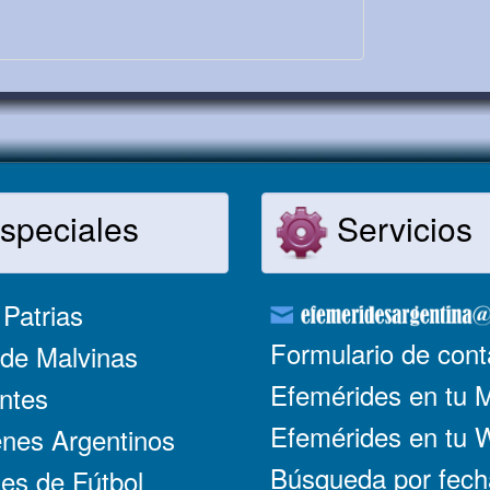
speciales
Servicios
Patrias
Formulario de cont
de Malvinas
Efemérides en tu 
ntes
Efemérides en tu
nes Argentinos
Búsqueda por fech
es de Fútbol