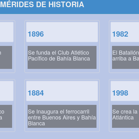
MÉRIDES DE HISTORIA
1896
1982
n
Se funda el Club Atlético
El Batalló
Pacífico de Bahía Blanca
arriba a B
1884
1998
co
Se Inaugura el ferrocarril
Se crea la
a
entre Buenos Aires y Bahía
Atlántica
Blanca