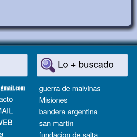
Lo + buscado
guerra de malvinas
acto
Misiones
MAIL
bandera argentina
 WEB
san martin
a
fundacion de salta