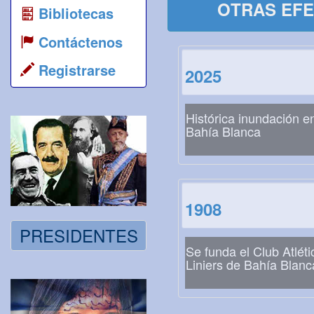
OTRAS EFE
Bibliotecas
Contáctenos
Registrarse
2025
Histórica inundación e
Bahía Blanca
1908
PRESIDENTES
Se funda el Club Atléti
Liniers de Bahía Blanc