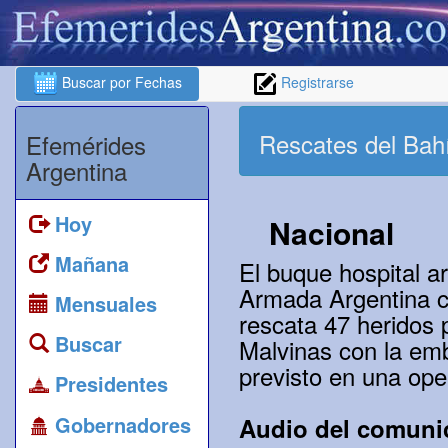
Buscar por Fechas
Registrarse
Rescates del Bah
Efemérides
Argentina
Hoy
Nacional
Mañana
El buque hospital a
Armada Argentina co
Mensuales
rescata 47 heridos 
Buscar
Malvinas con la em
previsto en una ope
Presidentes
Gobernadores
Audio del comuni