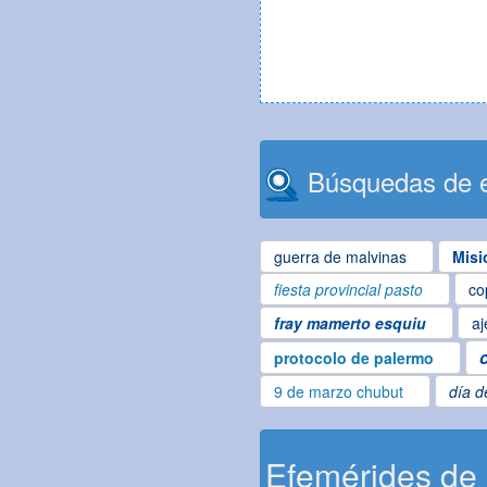
Búsquedas de e
guerra de malvinas
Misi
fiesta provincial pasto
co
fray mamerto esquiu
aj
protocolo de palermo
9 de marzo chubut
día d
Efemérides de