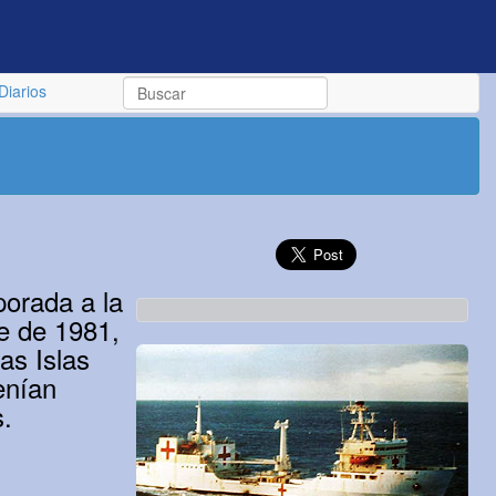
Diarios
porada a la
re de 1981,
as Islas
enían
s.