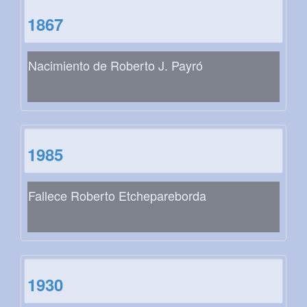
1867
Nacimiento de Roberto J. Payró
1985
Fallece Roberto Etchepareborda
1930