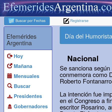
Buscar por Fechas
Registrarse
Día del Humorist
Efemérides
Argentina
Hoy
Nacional
Mañana
Se sanciona según B
conmemora como Día
Mensuales
Roberto Fontanarrosa
Buscar
La intención fue im
Presidentes
en el Congreso a fi
Gobernadores
escritor Rosarino, 