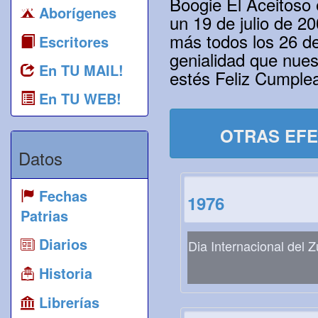
Boogie El Aceitoso 
Aborígenes
un 19 de julio de 2
más todos los 26 de
Escritores
genialidad que nues
En TU MAIL!
estés Feliz Cumple
En TU WEB!
OTRAS EFE
Datos
Fechas
1976
Patrias
Diarios
Dia Internacional del 
Historia
Librerías