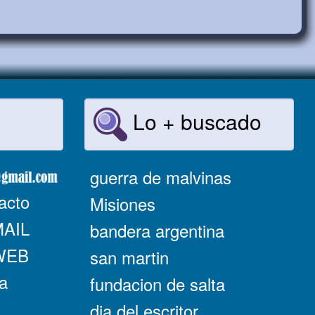
Lo + buscado
guerra de malvinas
acto
Misiones
MAIL
bandera argentina
 WEB
san martin
a
fundacion de salta
dia del escritor