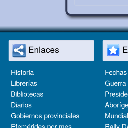
Enlaces
E
Historia
Fechas 
Librerías
Guerra 
Bibliotecas
Preside
Diarios
Aboríge
Gobiernos provinciales
Mundial
Efemérides por mes
Rally D