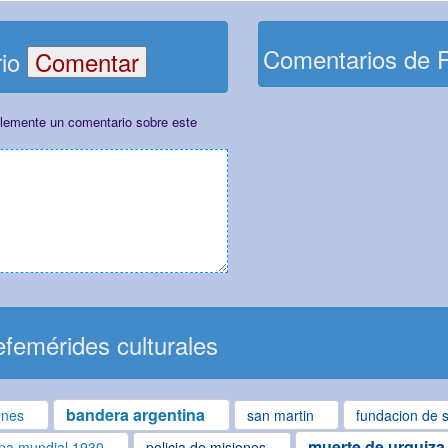
Comentarios de 
rio
plemente un comentario sobre este
femérides culturales
bandera argentina
ones
san martin
fundacion de s
muerte de urquiza
pa mundial 1930
policia de misiones