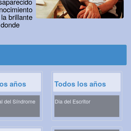
esaparecido
onocimiento
a brillante
s donde
los años
Todos los años
al del Síndrome
Dia del Escritor