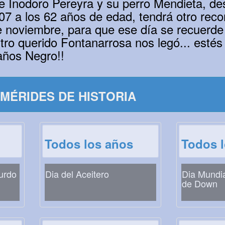
e Inodoro Pereyra y su perro Mendieta, d
007 a los 62 años de edad, tendrá otro rec
 noviembre, para que ese día se recuerde l
tro querido Fontanarrosa nos legó... esté
años Negro!!
MÉRIDES DE HISTORIA
Todos los años
Todos 
Zurdo
Dia del Aceitero
Dia Mundi
de Down