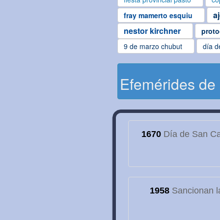
a
fray mamerto esquiu
nestor kirchner
proto
9 de marzo chubut
día d
Efemérides de
1670
Día de San Cay
1958
Sancionan la