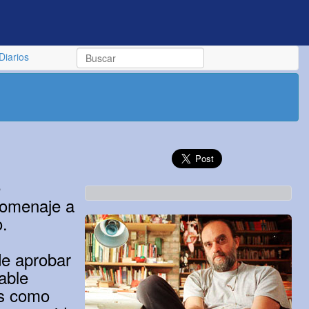
Diarios
e
homenaje a
o.
de aprobar
able
es como