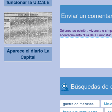
funcionar la U.C.S.E
Enviar un comenta
Déjenos su opinión, vivencia o sim
acontecimiento "Día del Humorista"
Aparece el diario La
Capital
Búsquedas de e
guerra de malvinas
Misi
fiesta provincial pasto
co