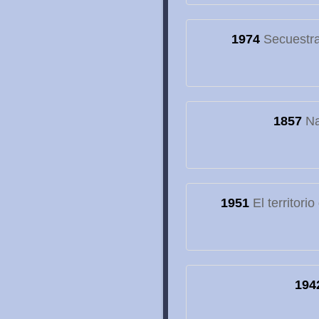
1974
Secuestran
1857
Na
1951
El territori
194