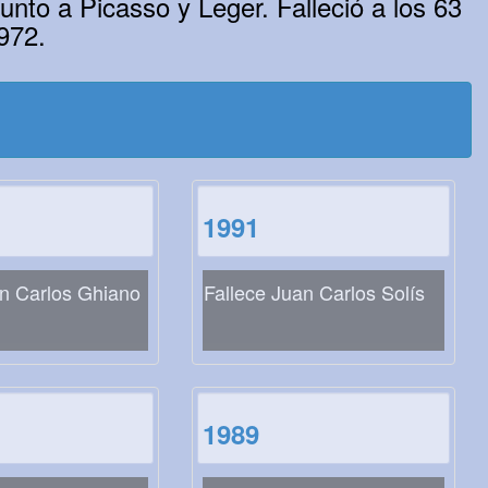
junto a Picasso y Leger. Falleció a los 63
972.
1991
n Carlos Ghiano
Fallece Juan Carlos Solís
1989