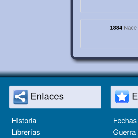
1884
Nace e
Enlaces
E
Historia
Fechas 
Librerías
Guerra 