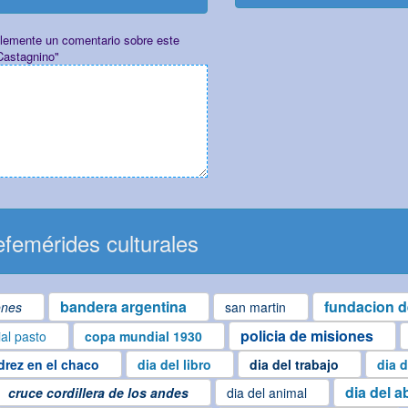
plemente un comentario sobre este
Castagnino"
femérides culturales
bandera argentina
fundacion d
ones
san martin
policia de misiones
ial pasto
copa mundial 1930
drez en el chaco
dia del libro
dia del trabajo
dia d
dia del a
cruce cordillera de los andes
dia del animal