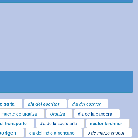
e salta
dia del escritor
dia del escritor
muerte de urquiza
Urquiza
dia de la bandera
el transporte
dia de la secretaria
nestor kirchner
borigen
dia del indio americano
9 de marzo chubut