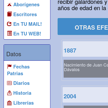
recibir galardones y
Aborígenes
años de edad en la 
Escritores
En TU MAIL!
OTRAS EFE
En TU WEB!
1887
Datos
Nacimiento de Juan Ca
Fechas
Dávalos
Patrias
Diarios
Historia
2004
Librerías