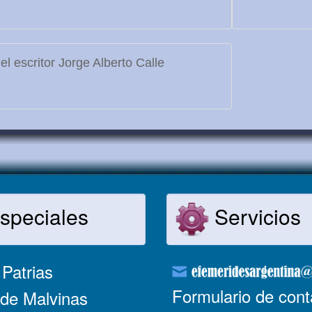
l escritor Jorge Alberto Calle
speciales
Servicios
Patrias
Formulario de cont
de Malvinas