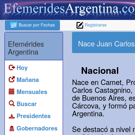
Buscar por Fechas
Registrarse
Nace Juan Carlos
Efemérides
Argentina
Hoy
Nacional
Mañana
Nace en Camet, Prov
Carlos Castagnino, f
Mensuales
de Buenos Aires, es
Buscar
Cárcova, y formó pa
Argentina.
Presidentes
Gobernadores
Se destacó a nivel n