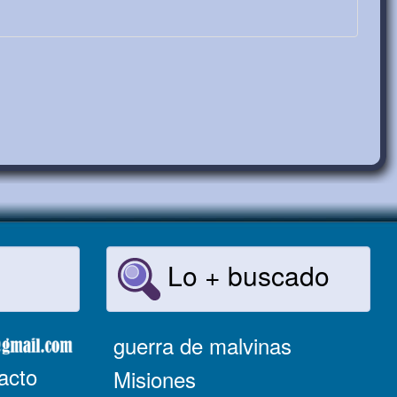
Lo + buscado
guerra de malvinas
acto
Misiones