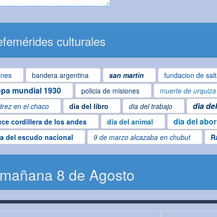
femérides culturales
ones
bandera argentina
san martin
fundacion de sal
pa mundial 1930
policia de misiones
muerte de urquiza
dia de
drez en el chaco
dia del libro
dia del trabajo
dia del abo
uce cordillera de los andes
dia del animal
ía del escudo nacional
9 de marzo alcazaba en chubut
R
 mañana 8 de Agosto