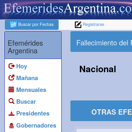
Buscar por Fechas
Registrarse
Fallecimiento del 
Efemérides
Argentina
Hoy
Nacional
Mañana
Mensuales
Buscar
OTRAS EFE
Presidentes
Gobernadores