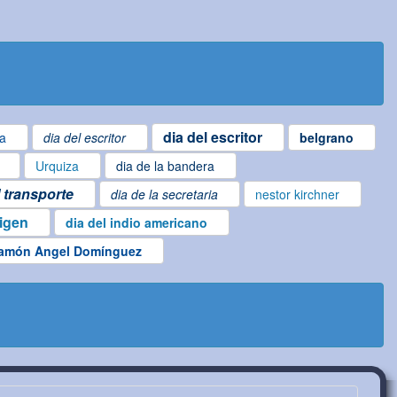
dia del escritor
ta
dia del escritor
belgrano
Urquiza
dia de la bandera
l transporte
dia de la secretaria
nestor kirchner
rigen
dia del indio americano
amón Angel Domínguez