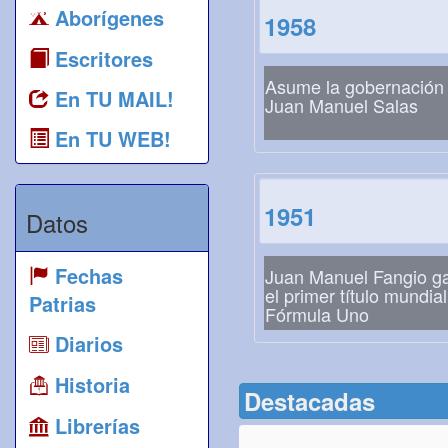
Aborígenes
1958
Escritores
Asume la gobernación
En TU MAIL!
Juan Manuel Salas
En TU WEB!
1951
Datos
Fechas
Juan Manuel Fangio g
el primer título mundia
Patrias
Fórmula Uno
Diarios
Historia
Destacadas
Librerías