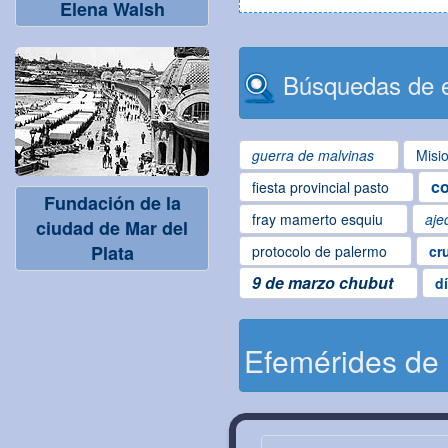
Elena Walsh
Búsquedas de e
guerra de malvinas
Misi
co
fiesta provincial pasto
Fundación de la
fray mamerto esquiu
aje
ciudad de Mar del
Plata
protocolo de palermo
cr
9 de marzo chubut
d
Efemérides de