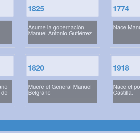
1825
1774
Asume la gobernación
Nace Manu
Manuel Antonio Gutiérrez
1820
1918
anó
Muere el General Manuel
Nace el po
l de
Belgrano
Castilla.