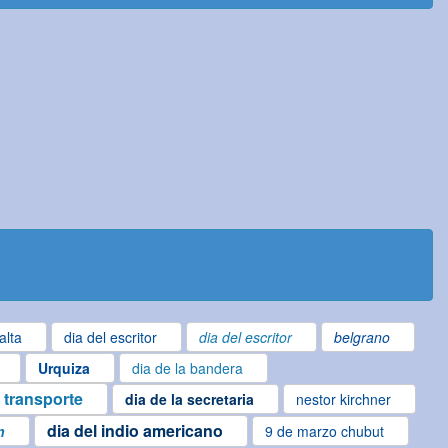
alta
dia del escritor
dia del escritor
belgrano
Urquiza
dia de la bandera
l transporte
dia de la secretaria
nestor kirchner
dia del indio americano
n
9 de marzo chubut