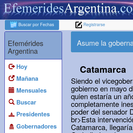
Buscar por Fechas
Registrarse
Asume la gobern
Efemérides
Argentina
Hoy
Catamarca
Mañana
Siendo el vicegober
gobierno en mayo d
Mensuales
quien estaría un a
Buscar
completamente inest
poder del senador D
Presidentes
br>Esta intervenció
Gobernadores
Catamarca, llegaría