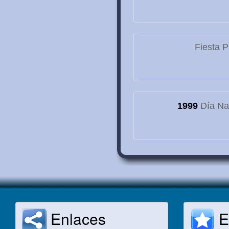
Fiesta P
1999
Día Nac
Enlaces
E