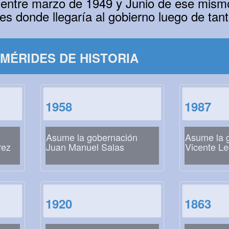
 entre marzo de 1949 y Junio de ese mismo
es donde llegaría al gobierno luego de tant
MÉRIDES DE HISTORIA
1958
1987
Asume la gobernación
Asume la 
rez
Juan Manuel Salas
Vicente Le
1920
1863