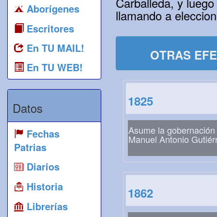
Carballeda, y luego
Aborígenes
llamando a eleccion
Escritores
En TU MAIL!
OTRAS EFE
En TU WEB!
1825
Datos
Asume la gobernación
Fechas
Manuel Antonio Gutiér
Patrias
Diarios
Historia
1862
Librerías