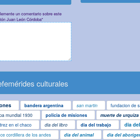
plemente un comentario sobre este
ión Juan León Córdoba"
femérides culturales
iones
bandera argentina
san martin
fundacion de s
pa mundial 1930
policia de misiones
muerte de urquiza
dia de
drez en el chaco
dia del libro
dia del trabajo
ce cordillera de los andes
dia del animal
dia del aborige