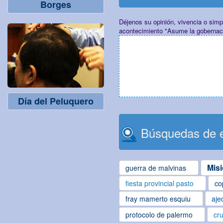
Borges
Déjenos su opinión, vivencia o sim
acontecimiento "Asume la gobernac
Día del Peluquero
Búsquedas de e
Mis
guerra de malvinas
fiesta provincial pasto
co
fray mamerto esquiu
aje
protocolo de palermo
cru