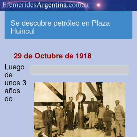
Se descubre petróleo en Plaza
Huincul
29 de Octubre de 1918
Luego
de
unos 3
años
de