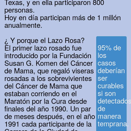
Texas, y en ella participaron 800
personas.
Hoy en día participan más de 1 millón
anualmente.
¿ Y porque el Lazo Rosa?
95% de
El primer lazo rosado fue
los
introducido por la Fundación
casos
Susan G. Komen del Cáncer
deberían
de Mama, que regaló viseras
ser
rosadas a los sobrevivientes
curables
del Cáncer de Mama que
si son
estaban corriendo en el
detectado
Maratón por la Cura desde
de
finales del año 1990. Un par
manera
de meses después, en el año
temprana.
1991 cada participante de la