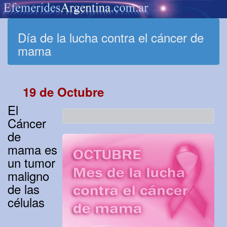
Día de la lucha contra el cáncer de
mama
19 de Octubre
El
Cáncer
de
mama es
un tumor
maligno
de las
células