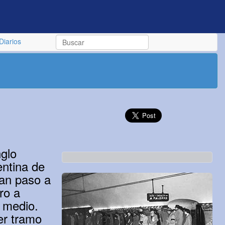
Diarios
glo
ntina de
ían paso a
ro a
y medio.
er tramo