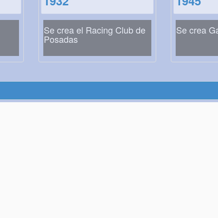
1932
1945
Se crea el Racing Club de
Se crea G
Posadas