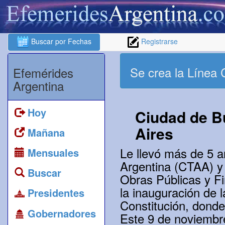
Buscar por Fechas
Registrarse
Se crea la Línea 
Efemérides
Argentina
Hoy
Ciudad de 
Aires
Mañana
Le llevó más de 5 
Mensuales
Argentina (CTAA) y
Buscar
Obras Públicas y Fi
la inauguración de l
Presidentes
Constitución, donde
Gobernadores
Este 9 de noviembre