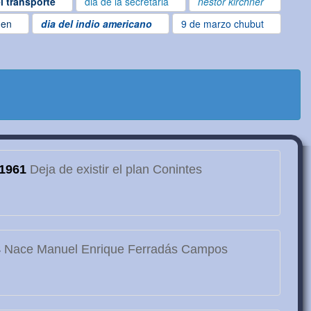
l transporte
dia de la secretaria
nestor kirchner
gen
dia del indio americano
9 de marzo chubut
1961
Deja de existir el plan Conintes
3
Nace Manuel Enrique Ferradás Campos