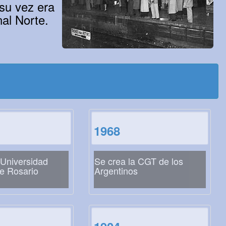
 su vez era
al Norte.
1968
 Universidad
Se crea la CGT de los
e Rosario
Argentinos