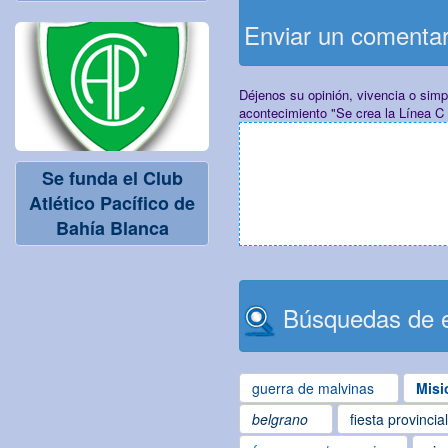
Enviar un comenta
Déjenos su opinión, vivencia o sim
acontecimiento "Se crea la Línea C
Se funda el Club
Atlético Pacífico de
Bahía Blanca
Búsquedas de e
guerra de malvinas
Misi
belgrano
fiesta provincia