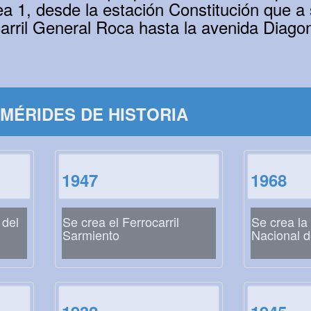
ea 1, desde la estación Constitución que a
arril General Roca hasta la avenida Diagon
MÉRIDES DE HISTORIA
1947
1968
 del
Se crea el Ferrocarril
Se crea la
Sarmiento
Nacional d