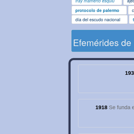
fray mamerto esquiu
aje
protocolo de palermo
c
día del escudo nacional
Efemérides de
193
1918
Se funda el