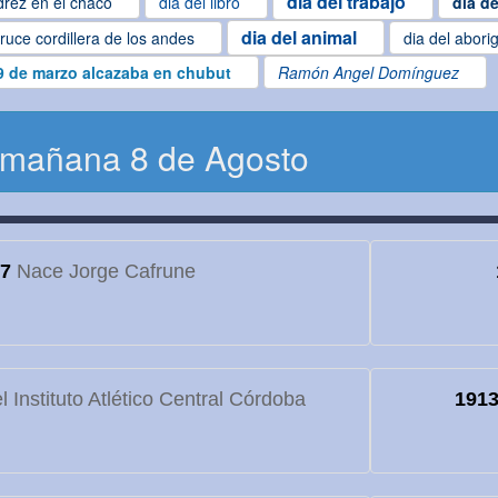
dia del trabajo
drez en el chaco
dia del libro
dia de
dia del animal
ruce cordillera de los andes
dia del abori
9 de marzo alcazaba en chubut
Ramón Angel Domínguez
 mañana 8 de Agosto
7
Nace Jorge Cafrune
 Instituto Atlético Central Córdoba
191