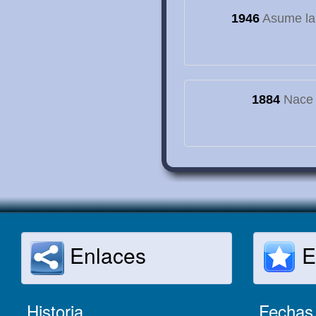
1946
Asume la
1884
Nace e
Enlaces
E
Historia
Fechas 