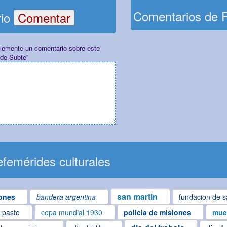
Comentarios de 
rio
plemente un comentario sobre este
 de Subte"
femérides culturales
san martin
ones
bandera argentina
fundacion de s
l pasto
copa mundial 1930
policia de misiones
muer