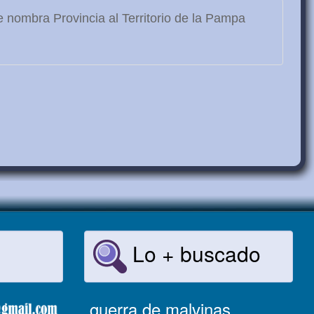
 nombra Provincia al Territorio de la Pampa
Lo + buscado
guerra de malvinas