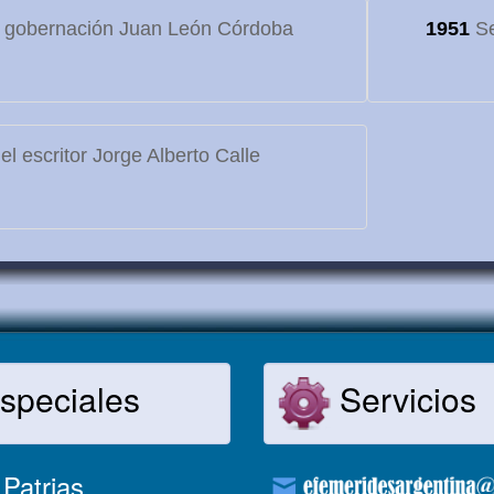
 gobernación Juan León Córdoba
1951
Se
l escritor Jorge Alberto Calle
speciales
Servicios
Patrias