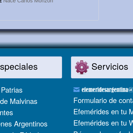
2
Nace Carlos Monzón
speciales
Servicios
Patrias
Formulario de cont
de Malvinas
Efemérides en tu 
ntes
Efemérides en tu
nes Argentinos