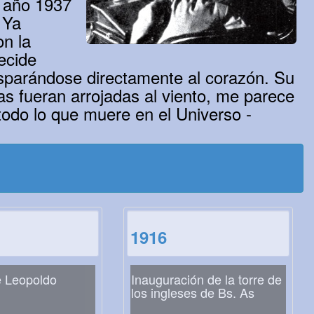
l año 1937
 Ya
on la
ecide
isparándose directamente al corazón. Su
s fueran arrojadas al viento, me parece
todo lo que muere en el Universo -
1916
e Leopoldo
Inauguración de la torre de
los ingleses de Bs. As