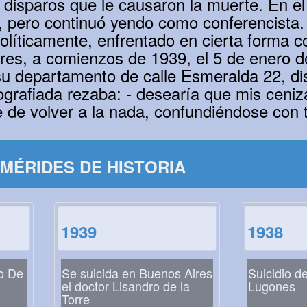
s disparos que le causaron la muerte. En e
, pero continuó yendo como conferencista.
olíticamente, enfrentado en cierta forma c
tores, a comienzos de 1939, el 5 de enero d
 su departamento de calle Esmeralda 22, d
grafiada rezaba: - desearía que mis ceniza
 de volver a la nada, confundiéndose con 
MÉRIDES DE HISTORIA
1939
1938
o De
Se suicida en Buenos Aires
Suicidio d
el doctor Lisandro de la
Lugones
Torre