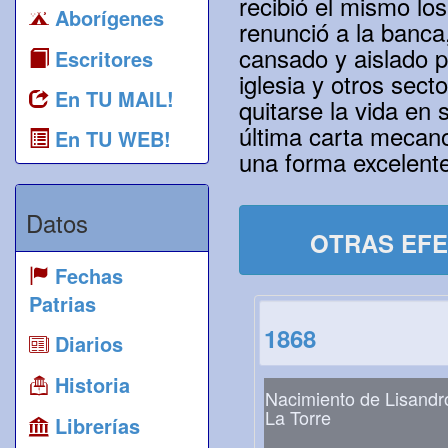
recibió el mismo lo
Aborígenes
renunció a la banca
cansado y aislado p
Escritores
iglesia y otros sec
En TU MAIL!
quitarse la vida en
última carta mecano
En TU WEB!
una forma excelente
Datos
OTRAS EFE
Fechas
Patrias
1868
Diarios
Historia
Nacimiento de Lisandr
La Torre
Librerías