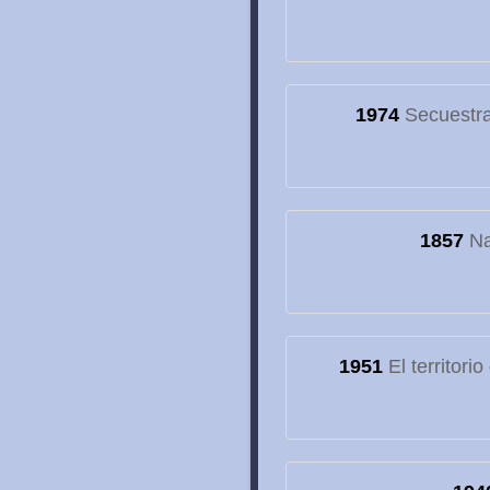
1974
Secuestran
1857
Na
1951
El territori