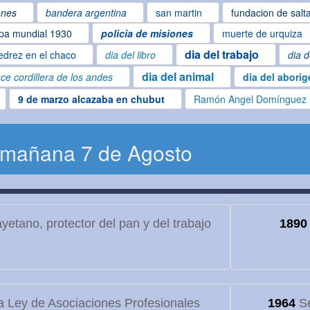
ones
bandera argentina
san martin
fundacion de salt
pa mundial 1930
policia de misiones
muerte de urquiza
dia del trabajo
edrez en el chaco
dia del libro
dia d
dia del animal
ce cordillera de los andes
dia del abori
9 de marzo alcazaba en chubut
Ramón Angel Domínguez
 mañana 7 de Agosto
etano, protector del pan y del trabajo
1890
 Ley de Asociaciones Profesionales
1964
Se