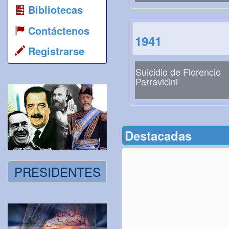
Bibliotecas
Contáctenos
1941
Registrarse
Suicidio de Florencio
Parravicini
Destacadas
PRESIDENTES