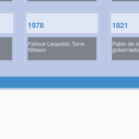
1978
1821
Fallece Leopoldo Torre
Pablo de l
Nilsson
gobernador