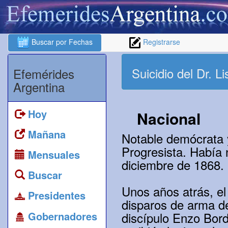
Buscar por Fechas
Registrarse
Suicidio del Dr. L
Efemérides
Argentina
Hoy
Nacional
Mañana
Notable demócrata 
Progresista. Había 
Mensuales
diciembre de 1868.
Buscar
Unos años atrás, el
Presidentes
disparos de arma de
Gobernadores
discípulo Enzo Bord