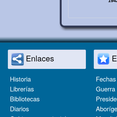
194
Enlaces
E
Historia
Fechas 
Librerías
Guerra 
Bibliotecas
Preside
Diarios
Aboríge