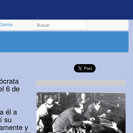
Diarios
ócrata
el 6 de
a él a
í su
camente y