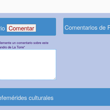
Comentarios de 
rio
plemente un comentario sobre este
andro de La Torre"
femérides culturales