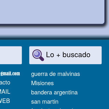
Lo + buscado
guerra de malvinas
acto
Misiones
MAIL
bandera argentina
 WEB
san martin