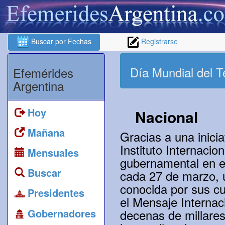
Buscar por Fechas
Registrarse
Día Mundial del T
Efemérides
Argentina
Hoy
Nacional
Mañana
Gracias a una inicia
Instituto Internacio
Mensuales
gubernamental en el
Buscar
cada 27 de marzo, u
conocida por sus cua
Presidentes
el Mensaje Internac
Gobernadores
decenas de millares