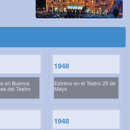
1948
ra en Buenos
Estreno en el Teatro 25 de
asa del Teatro
Mayo
1948