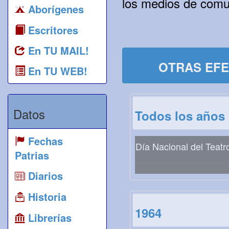
los medios de comun
Aborígenes
Escritores
En TU MAIL!
OTRAS EFE
En TU WEB!
Datos
Todos los años
Fechas
Día Nacional del Teatr
Patrias
Diarios
Historia
1964
Librerías