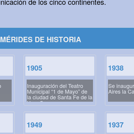
icación de los cinco continentes.
MÉRIDES DE HISTORIA
1905
1938
o
Inauguración del Teatro
Se inaugu
Municipal “1 de Mayo” de
Aires la C
la ciudad de Santa Fe de la
Vera Cruz
1949
1937