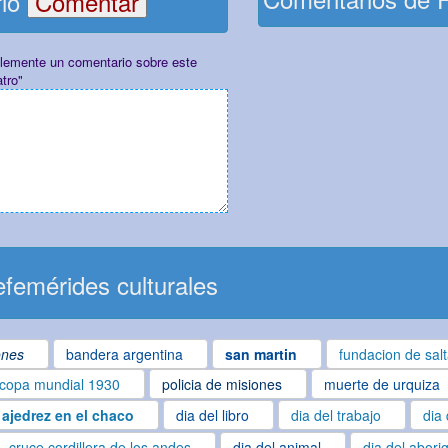
rio
plemente un comentario sobre este
tro"
femérides culturales
ones
bandera argentina
san martin
fundacion de sal
copa mundial 1930
policia de misiones
muerte de urquiza
ajedrez en el chaco
dia del libro
dia del trabajo
dia 
cruce cordillera de los andes
dia del animal
dia del abori