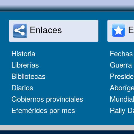
Enlaces
E
Historia
Fechas 
Librerías
Guerra 
Bibliotecas
Preside
Diarios
Aboríge
Gobiernos provinciales
Mundial
Efemérides por mes
Rally D