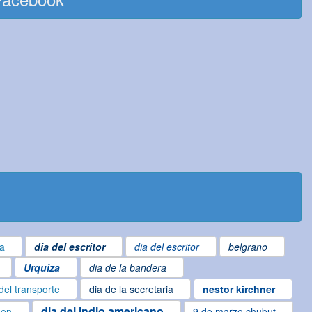
ta
dia del escritor
dia del escritor
belgrano
Urquiza
dia de la bandera
del transporte
dia de la secretaria
nestor kirchner
dia del indio americano
gen
9 de marzo chubut