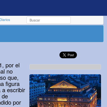
Diarios
, por el
nal no
uso que,
a figura
 a escribir
e de
ndido por