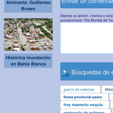
Enviar un comenta
Almirante. Guillermo
Brown
Déjenos su opinión, vivencia o sim
acontecimiento "Día Mundial del Tea
Histórica inundación
en Bahía Blanca
Búsquedas de e
guerra de malvinas
Misi
fiesta provincial pasto
fray mamerto esquiu
protocolo de palermo