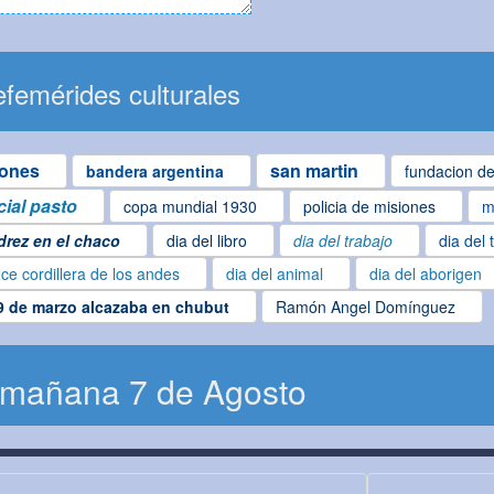
femérides culturales
iones
san martin
bandera argentina
fundacion de
cial pasto
copa mundial 1930
policia de misiones
m
drez en el chaco
dia del libro
dia del trabajo
dia del 
ce cordillera de los andes
dia del animal
dia del aborigen
9 de marzo alcazaba en chubut
Ramón Angel Domínguez
 mañana 7 de Agosto