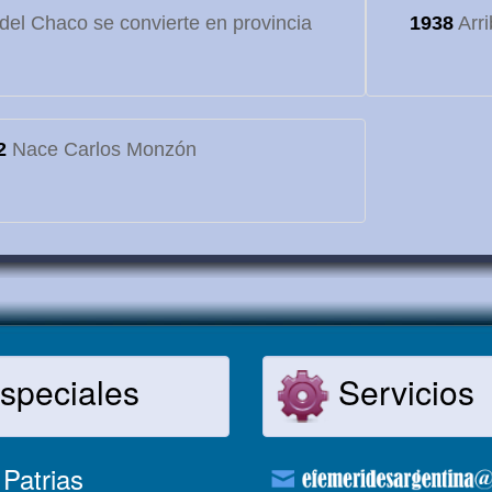
o del Chaco se convierte en provincia
1938
Arri
2
Nace Carlos Monzón
speciales
Servicios
Patrias