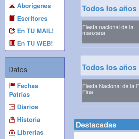
Aborígenes
Todos los años
Escritores
Fiesta nacional de la
En TU MAIL!
manzana
En TU WEB!
Todos los años
Datos
Fechas
Fiesta Nacional de la F
Fina
Patrias
Diarios
Historia
Destacadas
Librerías