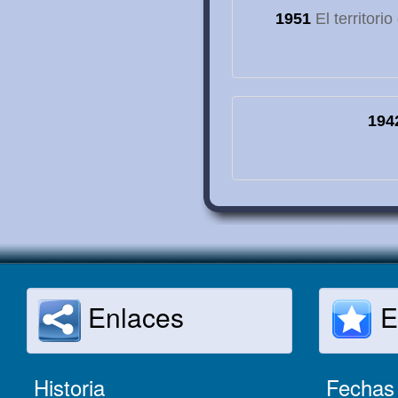
1951
El territori
194
Enlaces
E
Historia
Fechas 