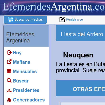
Buscar por Fechas
Registrarse
Fiesta del Arriero
Efemérides
Argentina
Hoy
Neuquen
Mañana
La fiesta es en Buta
provincial. Suele r
Mensuales
Buscar
OTRAS EFE
Presidentes
Gobernadores