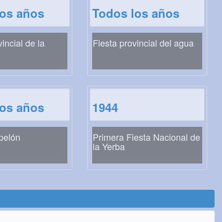
los años
Todos los años
incial de la
Fiesta provincial del agua
los años
1944
 pelón
Primera Fiesta Nacional de
la Yerba