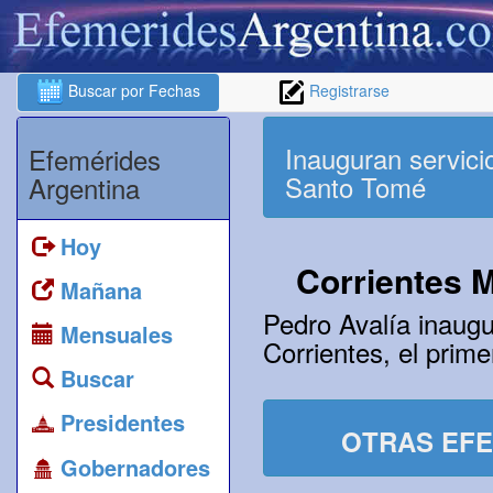
Buscar por Fechas
Registrarse
Inauguran servici
Efemérides
Santo Tomé
Argentina
Hoy
Corrientes 
Mañana
Pedro Avalía inaugu
Mensuales
Corrientes, el prime
Buscar
Presidentes
OTRAS EFE
Gobernadores