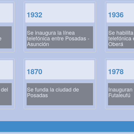
1932
1936
Se inaugura la línea
Se habilita
e
telefónica entre Posadas -
telefónica
Asunción
Oberá
1870
1978
 del
Se funda la ciudad de
Inauguran 
Posadas
Futaleufú