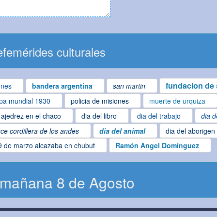
femérides culturales
fundacion de 
ones
bandera argentina
san martin
pa mundial 1930
policia de misiones
muerte de urquiza
ajedrez en el chaco
dia del libro
dia del trabajo
dia d
ce cordillera de los andes
dia del animal
dia del aborigen
9 de marzo alcazaba en chubut
Ramón Angel Domínguez
 mañana 8 de Agosto