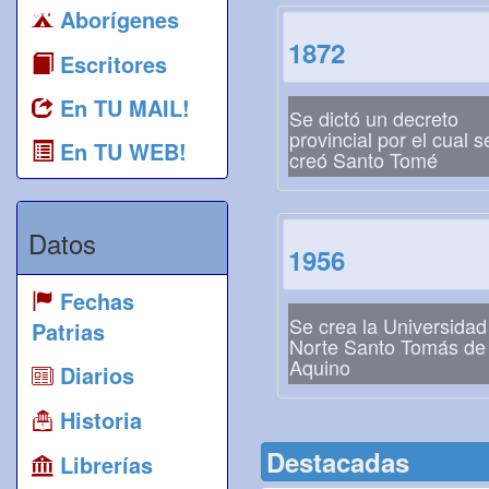
Aborígenes
1872
Escritores
En TU MAIL!
Se dictó un decreto
provincial por el cual s
En TU WEB!
creó Santo Tomé
Datos
1956
Fechas
Se crea la Universidad
Patrias
Norte Santo Tomás de
Aquino
Diarios
Historia
Destacadas
Librerías