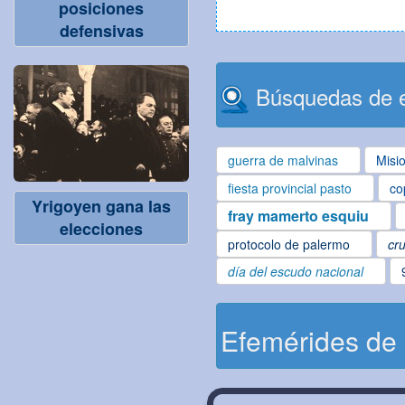
posiciones
defensivas
Búsquedas de e
guerra de malvinas
Misi
fiesta provincial pasto
co
Yrigoyen gana las
fray mamerto esquiu
elecciones
protocolo de palermo
cru
día del escudo nacional
Efemérides de