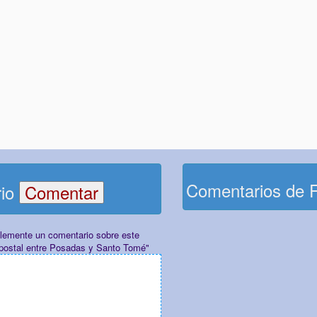
Comentarios de 
rio
plemente un comentario sobre este
 postal entre Posadas y Santo Tomé"